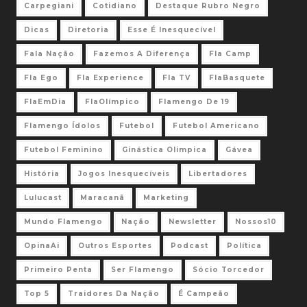
Carpegiani
Cotidiano
Destaque Rubro Negro
Dicas
Diretoria
Esse É Inesquecível
Fala Nação
Fazemos A Diferença
Fla Camp
Fla Ego
Fla Experience
Fla TV
FlaBasquete
FlaEmDia
FlaOlímpico
Flamengo De 19
Flamengo Ídolos
Futebol
Futebol Americano
Futebol Feminino
Ginástica Olimpica
Gávea
História
Jogos Inesquecíveis
Libertadores
Lulucast
Maracanã
Marketing
Mundo Flamengo
Nação
Newsletter
Nossos10
OpinaAi
Outros Esportes
Podcast
Política
Primeiro Penta
Ser Flamengo
Sócio Torcedor
Top 5
Traidores Da Nação
É Campeão