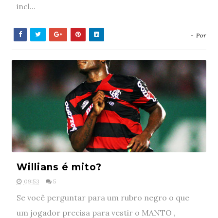
incl...
- Por
Willians é mito?
09:53
5
Se você perguntar para um rubro negro o que
um jogador precisa para vestir o MANTO ,