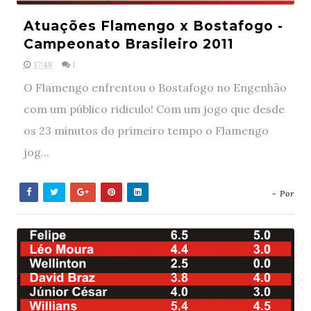
Atuações Flamengo x Bostafogo -
Campeonato Brasileiro 2011
17:48
1
O Flamengo enfrentou o Bostafogo no Engenhão
com um público ridiculo! Com um jogo que desde
os 23 minutos do primeiro tempo o Flamengo
jog...
- Por