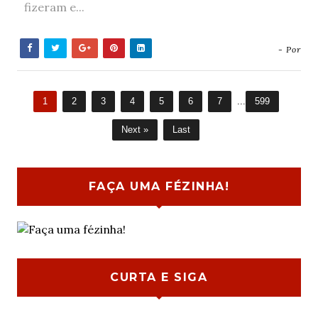
fizeram e...
- Por
1
2
3
4
5
6
7
...
599
Next »
Last
FAÇA UMA FÉZINHA!
CURTA E SIGA