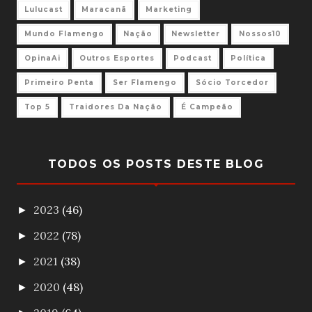
Lulucast
Maracanã
Marketing
Mundo Flamengo
Nação
Newsletter
Nossos10
OpinaAi
Outros Esportes
Podcast
Política
Primeiro Penta
Ser Flamengo
Sócio Torcedor
Top 5
Traidores Da Nação
É Campeão
TODOS OS POSTS DESTE BLOG
2023
(46)
►
2022
(78)
►
2021
(38)
►
2020
(48)
►