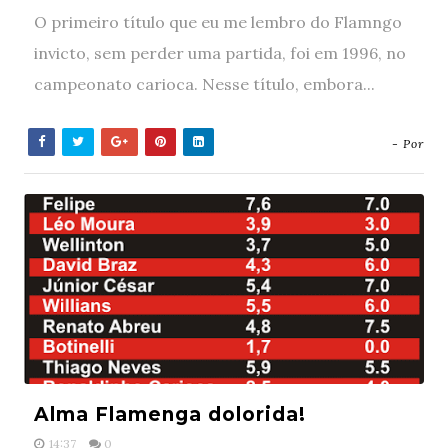
O primeiro título que eu me lembro do Flamngo
invicto, sem perder uma partida, foi em 1996, no
campeonato carioca. Nesse título, embora...
- Por
Alma Flamenga dolorida!
14:37
0