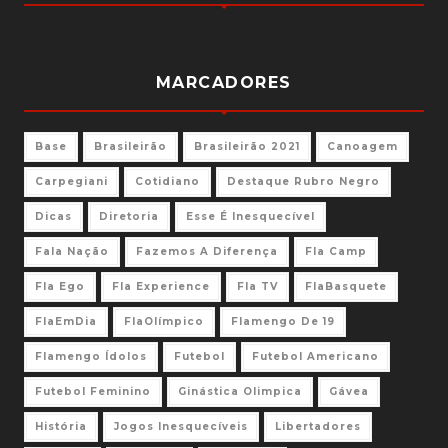
MARCADORES
Base
Brasileirão
Brasileirão 2021
Canoagem
Carpegiani
Cotidiano
Destaque Rubro Negro
Dicas
Diretoria
Esse É Inesquecível
Fala Nação
Fazemos A Diferença
Fla Camp
Fla Ego
Fla Experience
Fla TV
FlaBasquete
FlaEmDia
FlaOlímpico
Flamengo De 19
Flamengo Ídolos
Futebol
Futebol Americano
Futebol Feminino
Ginástica Olimpica
Gávea
História
Jogos Inesquecíveis
Libertadores