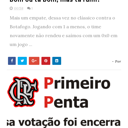
00:58
1
Mais um empate, dessa vez no clássico contra o
Botafogo. Jogando com 1 a menos, o time
novamente não rendeu e saímos com um 0x0 em
um jogo ...
- Por