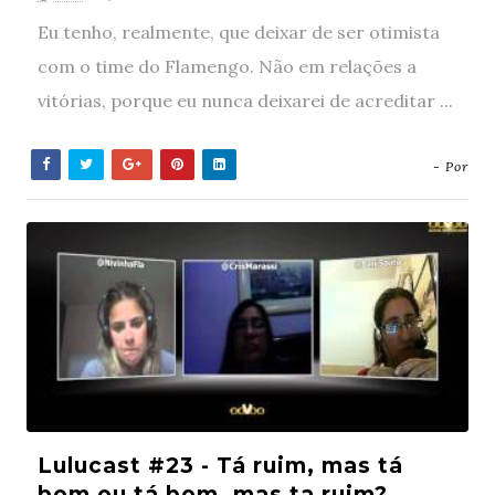
Eu tenho, realmente, que deixar de ser otimista
com o time do Flamengo. Não em relações a
vitórias, porque eu nunca deixarei de acreditar ...
- Por
Lulucast #23 - Tá ruim, mas tá
bom ou tá bom, mas ta ruim?