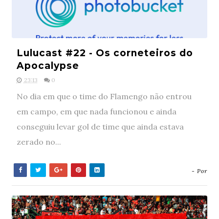
Lulucast #22 - Os corneteiros do
Apocalypse
23:13
0
No dia em que o time do Flamengo não entrou
em campo, em que nada funcionou e ainda
conseguiu levar gol de time que ainda estava
zerado no...
- Por