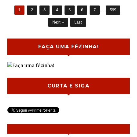
1
2
3
4
5
6
7
...
599
Next »
Last
FAÇA UMA FÉZINHA!
CURTA E SIGA