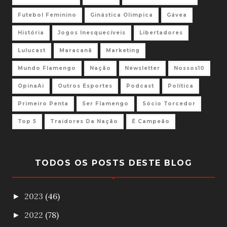
Futebol Feminino
Ginástica Olimpica
Gávea
História
Jogos Inesquecíveis
Libertadores
Lulucast
Maracanã
Marketing
Mundo Flamengo
Nação
Newsletter
Nossos10
OpinaAi
Outros Esportes
Podcast
Política
Primeiro Penta
Ser Flamengo
Sócio Torcedor
Top 5
Traidores Da Nação
É Campeão
TODOS OS POSTS DESTE BLOG
2023
(46)
►
2022
(78)
►