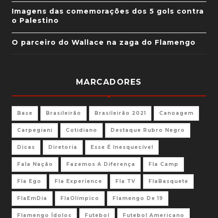
Imagens das comemorações dos 5 gols contra
o Palestino
O parceiro do Wallace na zaga do Flamengo
MARCADORES
Base
Brasileirão
Brasileirão 2021
Canoagem
Carpegiani
Cotidiano
Destaque Rubro Negro
Dicas
Diretoria
Esse É Inesquecível
Fala Nação
Fazemos A Diferença
Fla Camp
Fla Ego
Fla Experience
Fla TV
FlaBasquete
FlaEmDia
FlaOlímpico
Flamengo De 19
Flamengo Ídolos
Futebol
Futebol Americano