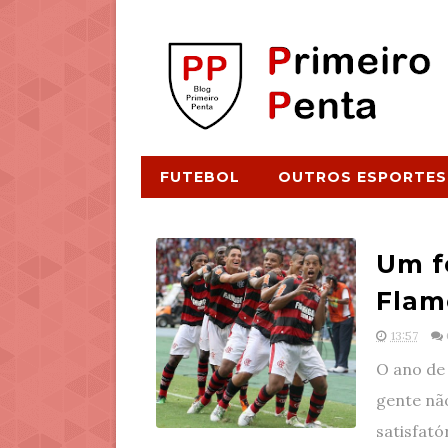
FUTEBOL
OUTROS ESPORTES
Um f
Flam
13:57
O ano de 
gente nã
satisfató