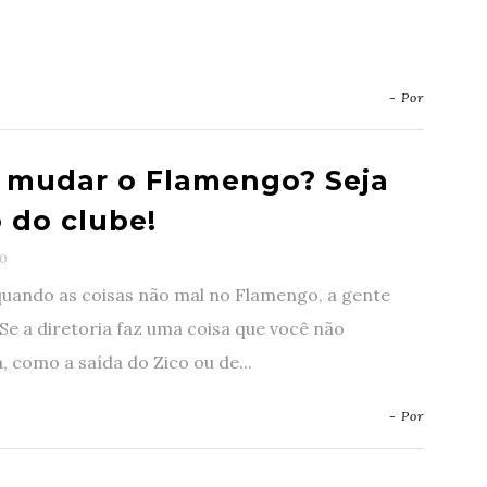
- Por
 mudar o Flamengo? Seja
 do clube!
0
uando as coisas não mal no Flamengo, a gente
Se a diretoria faz uma coisa que você não
 como a saída do Zico ou de...
- Por