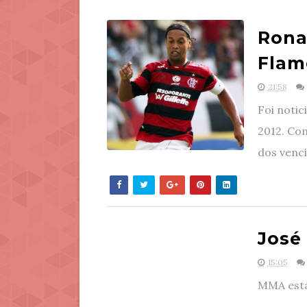
Rona
Flam
21:58
Foi notic
2012. Com
dos venci
José
15:05
MMA está