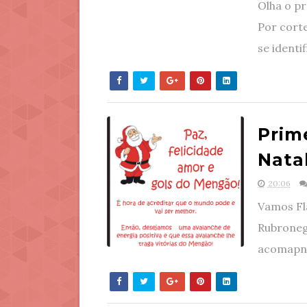
Olha o pr
Por corte
se identif
Prim
Natal
20:06
Vamos Fl
Rubroneg
acomapnh