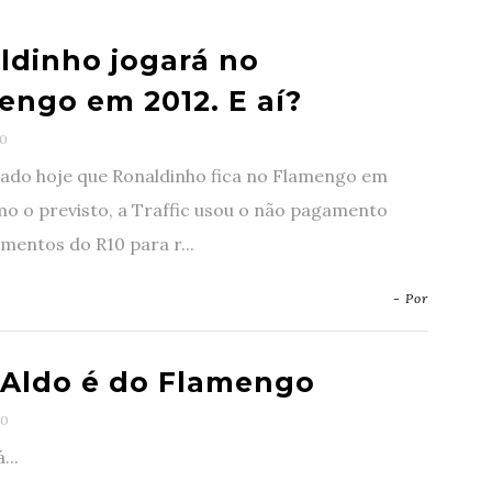
ldinho jogará no
engo em 2012. E aí?
0
iado hoje que Ronaldinho fica no Flamengo em
o o previsto, a Traffic usou o não pagamento
mentos do R10 para r...
- Por
 Aldo é do Flamengo
0
...