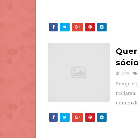
Quer
sócio
16:39
Sempre q
reclama. 
concorda,