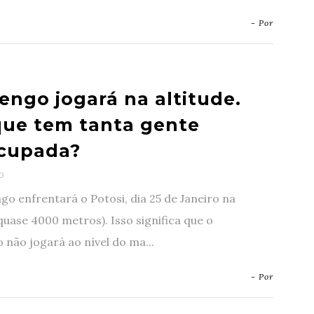
- Por
engo jogará na altitude.
que tem tanta gente
cupada?
0
o enfrentará o Potosi, dia 25 de Janeiro na
(quase 4000 metros). Isso significa que o
não jogará ao nível do ma...
- Por