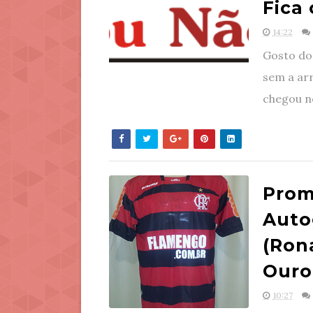
Fica
14:22
Gosto do 
sem a arr
chegou no
Prom
Auto
(Rona
Ouro
10:27