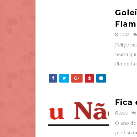
Gole
Flam
20:35
Felipe va
nesta qui
Rio de Jan
Fica
19:22
O ano de
profissio