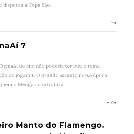
 disputou a Copa São ...
- Por
naAí 7
OpinaAí do ano não poderia ter outro tema:
ção de jogador. O grande assunto nessa época
 quem o Mengão contratará...
- Por
eiro Manto do Flamengo.