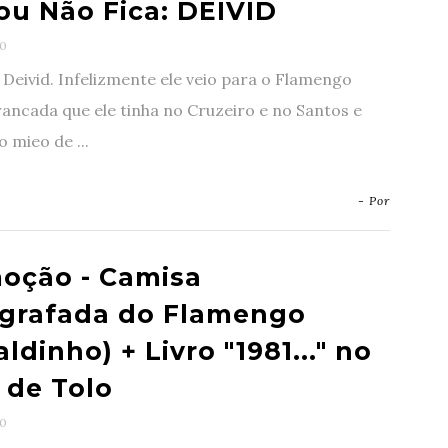
 ou Não Fica: DEIVID
0
Deivid. Infelizmente ele veio para o Flamengo
ancada que ele tinha no Cruzeiro e no Santos e
 mieo de ...
- Por
oção - Camisa
grafada do Flamengo
ldinho) + Livro "1981..." no
 de Tolo
0