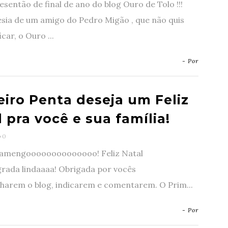
esentão de final de ano do blog Ouro de Tolo !!!
sia de um amigo do Pedro Migão , que não quis
icar, o Ouro ...
- Por
eiro Penta deseja um Feliz
 pra você e sua família!
0
amengoooooooooooooo! Feliz Natal
rada lindaaaa! Obrigada por vocês
arem o blog, indicarem e comentarem. O Prim...
- Por