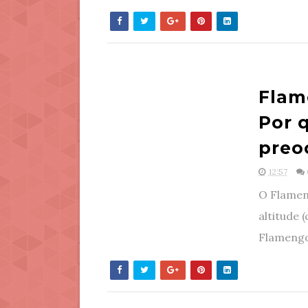
Flam
Por 
preo
12:57
O Flameng
altitude 
Flamengo 