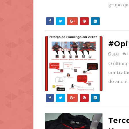
grupo que
#Opi
11:13
1
O último 
contrata
do ano é
Terc