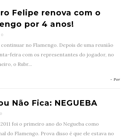
iro Felipe renova com o
engo por 4 anos!
0
i continuar no Flamengo. Depois de uma reunião
nta-feira com os representantes do jogador, no
eiro, o Rubr...
- Por
 ou Não Fica: NEGUEBA
0
 2011 foi o primeiro ano do Negueba como
nal do Flamengo. Prova disso é que ele estava no