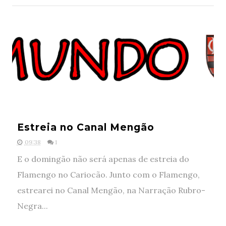
Estreia no Canal Mengão
09:38
1
E o domingão não será apenas de estreia do
Flamengo no Cariocão. Junto com o Flamengo,
estrearei no Canal Mengão, na Narração Rubro-
Negra...