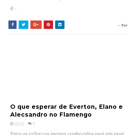
g...
- Por
O que esperar de Everton, Elano e
Alecsandro no Flamengo
07:32
0
Para os reforços menos conhecidos usei um post