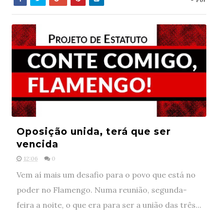
Oposição unida, terá que ser
vencida
12:06
0
Vem aí mais um desafio para o povo que está no
poder no Flamengo. Numa reunião, segunda-
feira a noite, o que era para ser a união das três...