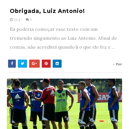
Obrigada, Luiz Antonio!
19:47
0
Eu poderia começar esse texto com um
tremendo xingamento ao Luiz Antonio. Afinal de
contas, não acreditei quando li o que ele fez e ...
- Por