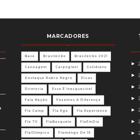
MARCADORES
Base
Brasileirão
Brasileirão 2021
►
Canoagem
Carpegiani
Cotidiano
►
Destaque Rubro Negro
Dicas
►
Diretoria
Esse É Inesquecível
►
Fala Nação
Fazemos A Diferença
e
►
Fla Camp
Fla Ego
Fla Experience
►
Fla TV
FlaBasquete
FlaEmDia
►
FlaOlímpico
Flamengo De 19