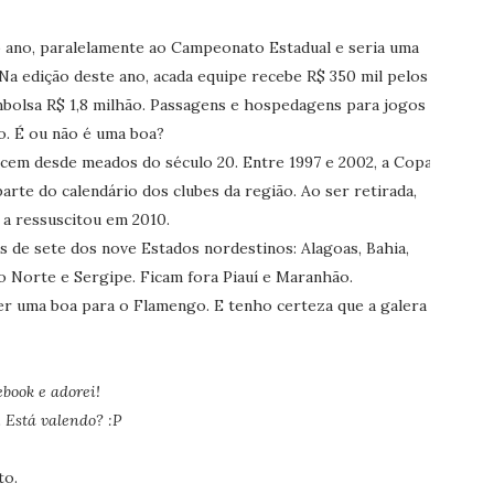
 ano, paralelamente ao Campeonato Estadual e seria uma
Na edição deste ano, acada equipe recebe R$ 350 mil pelos
mbolsa R$ 1,8 milhão. Passagens e hospedagens para jogos
o. É ou não é uma boa?
cem desde meados do século 20. Entre 1997 e 2002, a Copa
rte do calendário dos clubes da região. Ao ser retirada,
 a ressuscitou em 2010.
 de sete dos nove Estados nordestinos: Alagoas, Bahia,
o Norte e Sergipe. Ficam fora Piauí e Maranhão.
er uma boa para o Flamengo. E tenho certeza que a galera
ebook e adorei!
. Está valendo? :P
to.