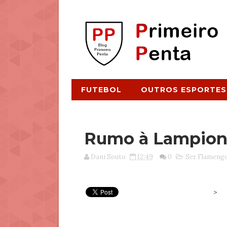
FUTEBOL
OUTROS ESPORTES
Rumo à Lampion
Dani Souto
12:49
0
Ser Flameng
>