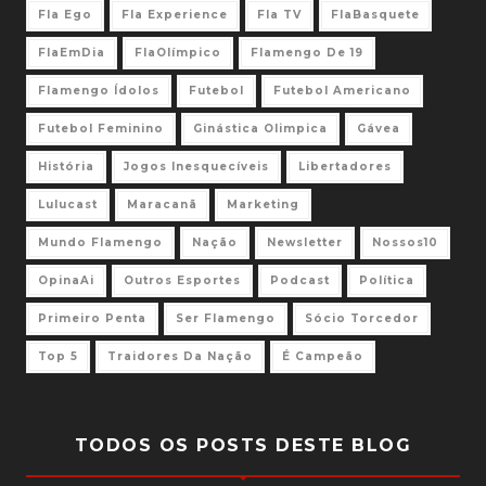
Fla Ego
Fla Experience
Fla TV
FlaBasquete
FlaEmDia
FlaOlímpico
Flamengo De 19
Flamengo Ídolos
Futebol
Futebol Americano
Futebol Feminino
Ginástica Olimpica
Gávea
História
Jogos Inesquecíveis
Libertadores
Lulucast
Maracanã
Marketing
Mundo Flamengo
Nação
Newsletter
Nossos10
OpinaAi
Outros Esportes
Podcast
Política
Primeiro Penta
Ser Flamengo
Sócio Torcedor
Top 5
Traidores Da Nação
É Campeão
TODOS OS POSTS DESTE BLOG