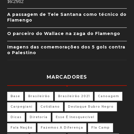
16:29
12
A passagem de Tele Santana como técnico do
Flamengo
O parceiro do Wallace na zaga do Flamengo
Imagens das comemorações dos 5 gols contra
o Palestino
MARCADORES
Base
Brasileirão
Brasileirão 2021
Canoagem
Carpegiani
Cotidiano
Destaque Rubro Negro
Dicas
Diretoria
Esse É Inesquecível
Fala Nação
Fazemos A Diferença
Fla Camp