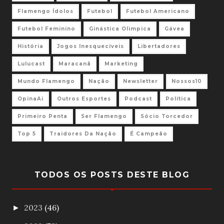
Flamengo Ídolos
Futebol
Futebol Americano
Futebol Feminino
Ginástica Olimpica
Gávea
História
Jogos Inesquecíveis
Libertadores
Lulucast
Maracanã
Marketing
Mundo Flamengo
Nação
Newsletter
Nossos10
OpinaAi
Outros Esportes
Podcast
Política
Primeiro Penta
Ser Flamengo
Sócio Torcedor
Top 5
Traidores Da Nação
É Campeão
TODOS OS POSTS DESTE BLOG
2023
(46)
►