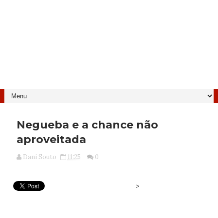
Negueba e a chance não
aproveitada
Dani Souto
11:25
0
>