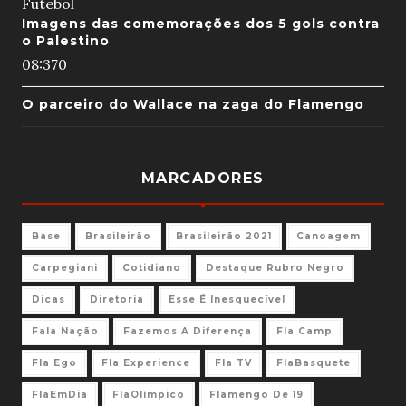
Futebol
Imagens das comemorações dos 5 gols contra
o Palestino
08:37
0
O parceiro do Wallace na zaga do Flamengo
MARCADORES
Base
Brasileirão
Brasileirão 2021
Canoagem
Carpegiani
Cotidiano
Destaque Rubro Negro
Dicas
Diretoria
Esse É Inesquecível
Fala Nação
Fazemos A Diferença
Fla Camp
Fla Ego
Fla Experience
Fla TV
FlaBasquete
FlaEmDia
FlaOlímpico
Flamengo De 19