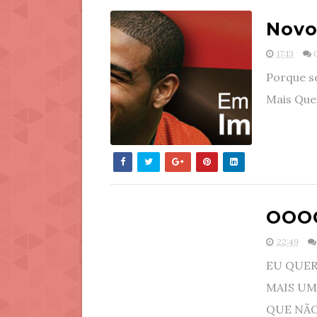
Novo
17:13
Porque se
Mais Quer
OOO
22:49
EU QUER
MAIS UM
QUE NÃO