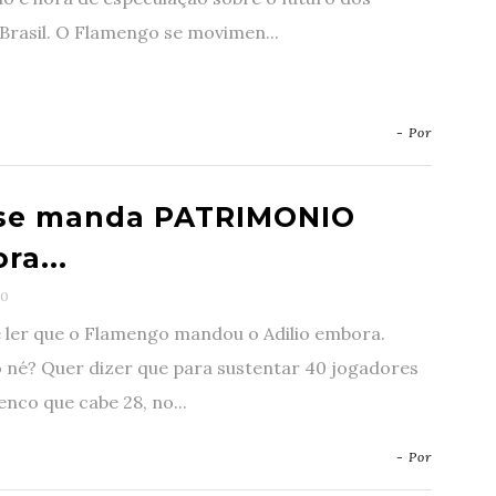
Brasil. O Flamengo se movimen...
- Por
se manda PATRIMONIO
ra...
0
e ler que o Flamengo mandou o Adilio embora.
o né? Quer dizer que para sustentar 40 jogadores
nco que cabe 28, no...
- Por