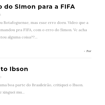
o do SImon para a FIFA
1
u Botafoguense, mas esse erro doeu. Video que a
 mandou pra FIFA, com o erro do Simon. Vc acha
tou alguma coisa??...
- Por
eto Ibson
0
ma boa parte do Brasileirão, critiquei o Ibson.
e xinguei mu...