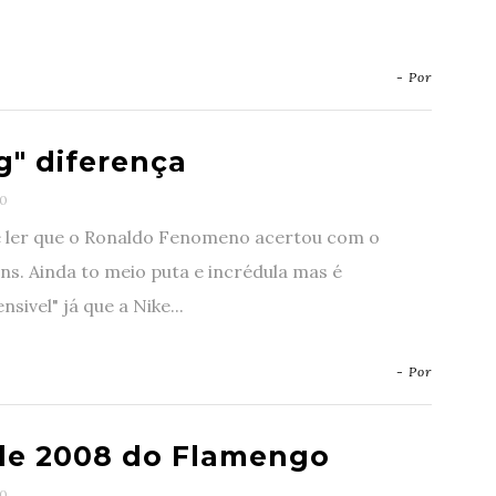
- Por
g" diferença
0
e ler que o Ronaldo Fenomeno acertou com o
ns. Ainda to meio puta e incrédula mas é
sivel" já que a Nike...
- Por
de 2008 do Flamengo
0