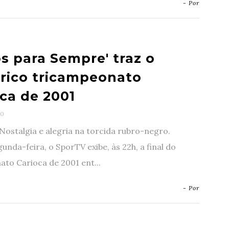
- Por
s para Sempre' traz o
órico tricampeonato
oca de 2001
0
Nostalgia e alegria na torcida rubro-negro.
unda-feira, o SporTV exibe, às 22h, a final do
to Carioca de 2001 ent...
- Por