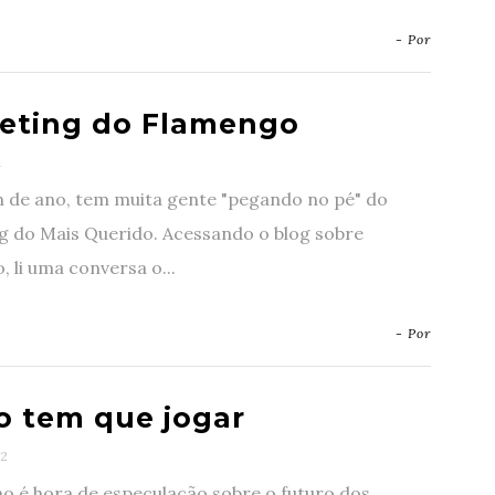
- Por
eting do Flamengo
1
m de ano, tem muita gente "pegando no pé" do
g do Mais Querido. Acessando o blog sobre
 li uma conversa o...
- Por
ro tem que jogar
2
o é hora de especulação sobre o futuro dos