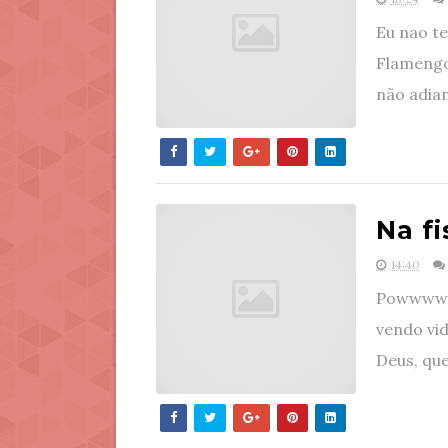
Eu nao te
Flamengo
não adian
Na fi
14:40
Powwwww
vendo vi
Deus, que