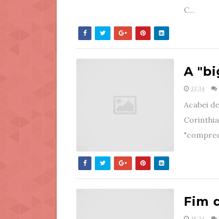
C...
A "bi
13:34
Acabei d
Corinthia
"compreen
Fim 
18:24