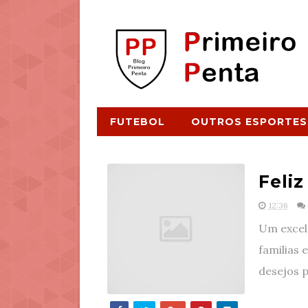
FUTEBOL
OUTROS ESPORTES
Feli
12:36
Um excel
familias 
desejos p