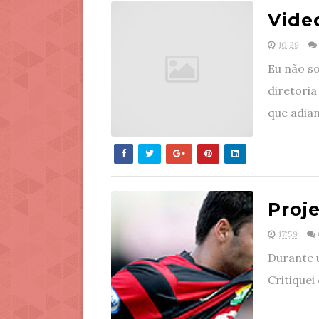
Vide
10:29
Eu não so
diretoria
que adian
Proj
17:59
Durante u
Critiquei 