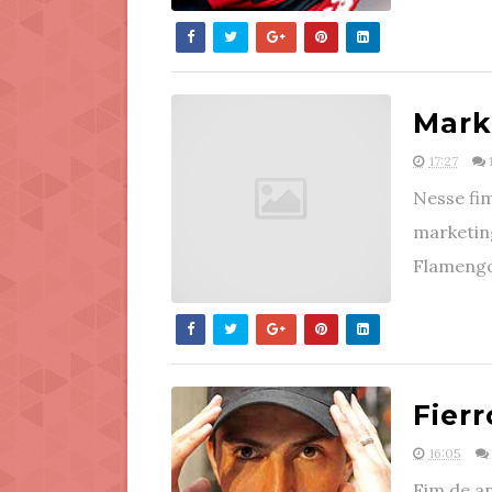
Mark
17:27
Nesse fi
marketin
Flamengo,
Fier
16:05
Fim de an