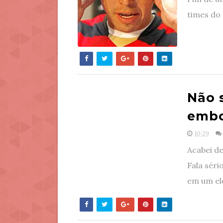
times do 
Não 
embo
10:29
Acabei d
Fala séri
em um ele