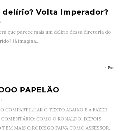
 delírio? Volta Imperador?
0
rá que parece mais um delírio dessa diretoria do
ido? Já imagina...
- Por
OOO PAPELÃO
1
O COMPARTILHAR O TEXTO ABAIXO E A FAZER
 COMENTÁRIO: COMO O RONALDO, DEPOIS
 TEM MAIS O RODRIGO PAIVA COMO ASSESSOR,