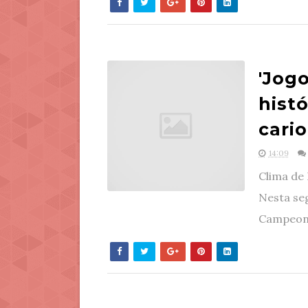
'Jogo
hist
cari
14:09
Clima de 
Nesta seg
Campeona