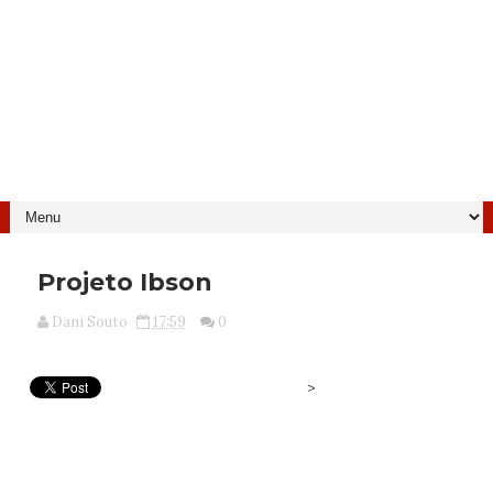
Projeto Ibson
Dani Souto
17:59
0
>