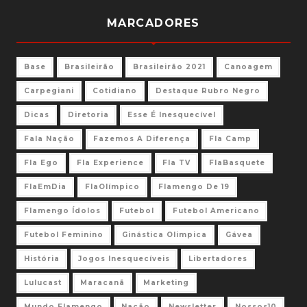
MARCADORES
Base
Brasileirão
Brasileirão 2021
Canoagem
Carpegiani
Cotidiano
Destaque Rubro Negro
Dicas
Diretoria
Esse É Inesquecível
Fala Nação
Fazemos A Diferença
Fla Camp
Fla Ego
Fla Experience
Fla TV
FlaBasquete
FlaEmDia
FlaOlímpico
Flamengo De 19
Flamengo Ídolos
Futebol
Futebol Americano
Futebol Feminino
Ginástica Olimpica
Gávea
História
Jogos Inesquecíveis
Libertadores
Lulucast
Maracanã
Marketing
Mundo Flamengo
Nação
Newsletter
Nossos10