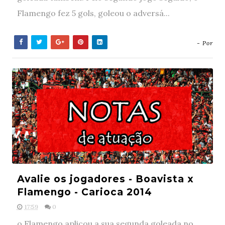
Flamengo fez 5 gols, goleou o adversá...
- Por
Avalie os jogadores - Boavista x
Flamengo - Carioca 2014
17:59
0
o Flamengo aplicou a sua segunda goleada no