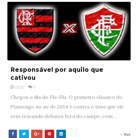
Responsável por aquilo que
cativou
08:10
0
Chegou o dia do Fla-Flu. O primeiro clássico do
Flamengo no ao de 2014 é contra o time que ele
vem travando debates fora do campo, com...
- Por