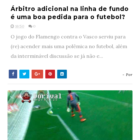
Árbitro adicional na linha de fundo
é uma boa pedida para o futebol?
16:50
0
O jogo do Flamengo contra o Vasco serviu para
(re) acender mais uma polêmica no futebol, além
da interminável discussão se já não e...
- Por