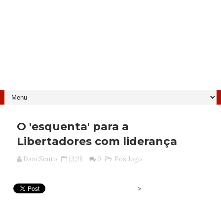
O 'esquenta' para a
Libertadores com liderança
Dani Souto
13:28
0
Pós Jogo
>