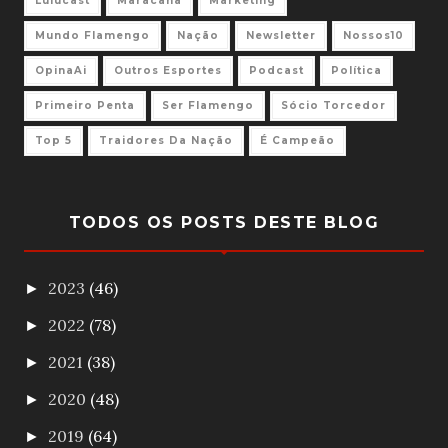
Lulucast
Maracanã
Marketing
Mundo Flamengo
Nação
Newsletter
Nossos10
OpinaAi
Outros Esportes
Podcast
Política
Primeiro Penta
Ser Flamengo
Sócio Torcedor
Top 5
Traidores Da Nação
É Campeão
TODOS OS POSTS DESTE BLOG
2023
(46)
►
2022
(78)
►
2021
(38)
►
2020
(48)
►
2019
(64)
►