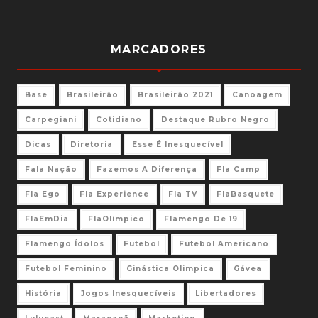
MARCADORES
Base
Brasileirão
Brasileirão 2021
Canoagem
Carpegiani
Cotidiano
Destaque Rubro Negro
Dicas
Diretoria
Esse É Inesquecível
Fala Nação
Fazemos A Diferença
Fla Camp
Fla Ego
Fla Experience
Fla TV
FlaBasquete
FlaEmDia
FlaOlímpico
Flamengo De 19
Flamengo Ídolos
Futebol
Futebol Americano
Futebol Feminino
Ginástica Olimpica
Gávea
História
Jogos Inesquecíveis
Libertadores