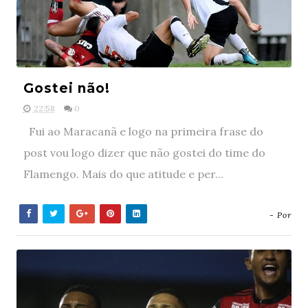
Gostei não!
22:58
0
Fui ao Maracanã e logo na primeira frase do
post vou logo dizer que não gostei do time do
Flamengo. Mais do que atitude e per...
- Por