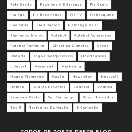
Fala Nação
Fazemos A Diferença
Fla Camp
Fla Ego
Fla Experience
Fla TV
FlaBasquete
FlaEmDia
FlaOlímpico
Flamengo De 19
Flamengo Ídolos
Futebol
Futebol Americano
Futebol Feminino
Ginástica Olimpica
Gávea
História
Jogos Inesquecíveis
Libertadores
Lulucast
Maracanã
Marketing
Mundo Flamengo
Nação
Newsletter
Nossos10
OpinaAi
Outros Esportes
Podcast
Política
Primeiro Penta
Ser Flamengo
Sócio Torcedor
Top 5
Traidores Da Nação
É Campeão
TODOS OS POSTS DESTE BLOG