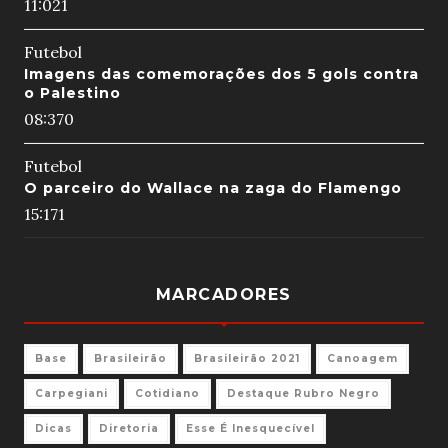
11:02
1
Futebol
Imagens das comemorações dos 5 gols contra
o Palestino
08:37
0
Futebol
O parceiro do Wallace na zaga do Flamengo
15:17
1
MARCADORES
Base
Brasileirão
Brasileirão 2021
Canoagem
Carpegiani
Cotidiano
Destaque Rubro Negro
Dicas
Diretoria
Esse É Inesquecível