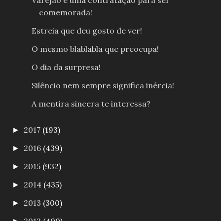
Varejão é uma contratação para ser
comemorada!
Estreia que deu gosto de ver!
O mesmo blablabla que preocupa!
O dia da surpresa!
Silêncio nem sempre significa inércia!
A mentira sincera te interessa?
2017
(193)
►
2016
(439)
►
2015
(932)
►
2014
(435)
►
2013
(300)
►