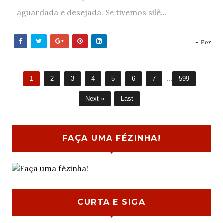
aguardada e desejada. Se tivemos silê...
- Por
1
2
3
4
5
6
7
...
599
Next »
Last
FAÇA UMA FÉZINHA!
CURTA E SIGA