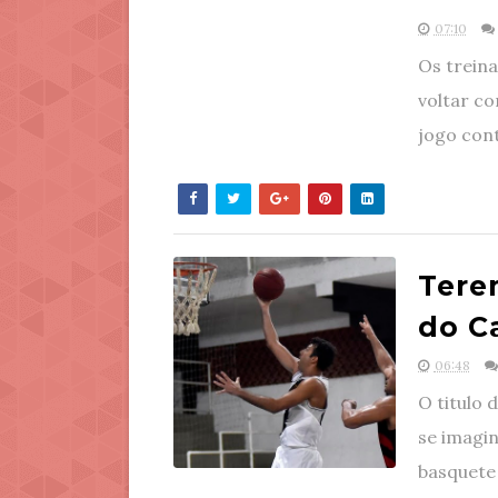
07:10
Os trein
voltar c
jogo cont
Terem
do C
06:48
O titulo 
se imagin
basquete 