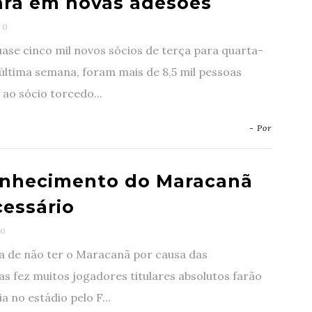
ara em novas adesões
0
se cinco mil novos sócios de terça para quarta-
 última semana, foram mais de 8,5 mil pessoas
ao sócio torcedo...
- Por
nhecimento do Maracanã
cessário
0
a de não ter o Maracanã por causa das
s fez muitos jogadores titulares absolutos farão
a no estádio pelo F...