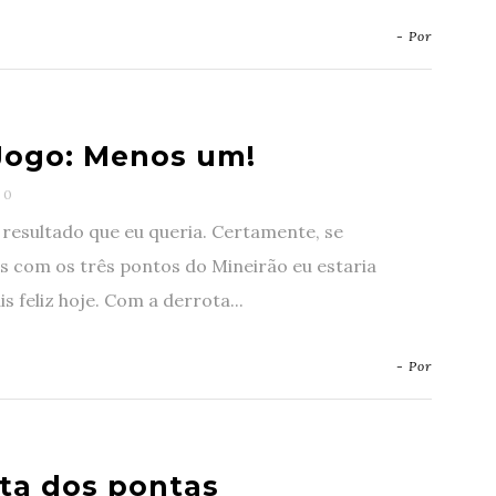
- Por
Jogo: Menos um!
0
 resultado que eu queria. Certamente, se
s com os três pontos do Mineirão eu estaria
s feliz hoje. Com a derrota...
- Por
lta dos pontas