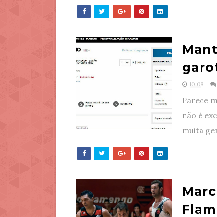
Mant
garo
10:08
Parece m
não é exc
muita gen
Marc
Flam