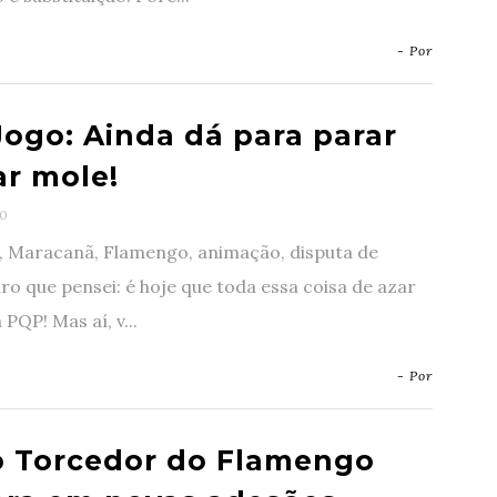
- Por
Jogo: Ainda dá para parar
ar mole!
0
 Maracanã, Flamengo, animação, disputa de
 Juro que pensei: é hoje que toda essa coisa de azar
 PQP! Mas aí, v...
- Por
o Torcedor do Flamengo