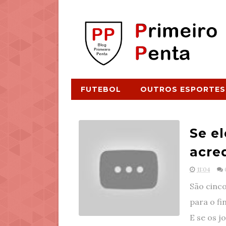
FUTEBOL
OUTROS ESPORTES
Se e
acred
11:04
São cinco
para o f
E se os j