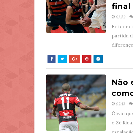
final
08:59
Foi com 
partida d
diferença
Não 
como
07:43
Óbvio qu
o Zé Rica
escalação