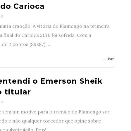
 do Carioca
0
muita emoção! A vitória do Flamengo na primeira
a final do Carioca 2016 foi sofrida. Com a
 de 2 pontos (89x87),...
- Por
entendi o Emerson Sheik
 titular
0
e tem um motivo para o técnico do Flamengo ser
rdo e não qualquer torcedor que opine sobre
 e substituição. Poré...