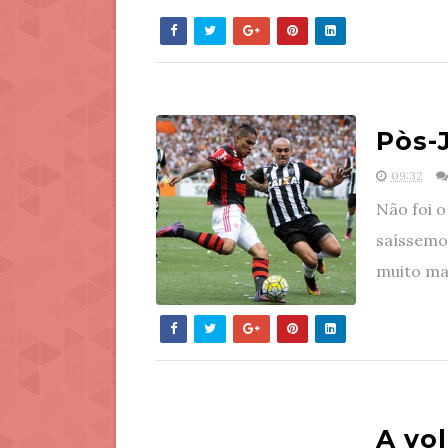
Pòs-
09:32
Não foi o
saíssemo
muito mai
A vo