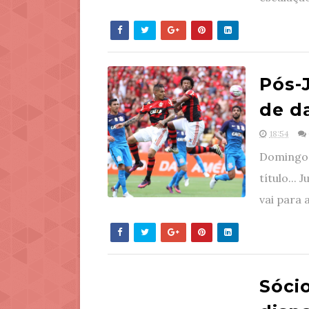
Pós-
de d
18:54
Domingo,
título...
vai para a
Sóci