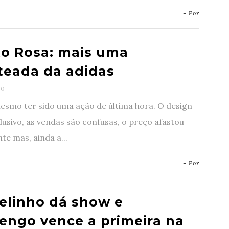
- Por
o Rosa: mais uma
teada da adidas
0
esmo ter sido uma ação de última hora. O design
lusivo, as vendas são confusas, o preço afastou
te mas, ainda a...
- Por
elinho dá show e
engo vence a primeira na