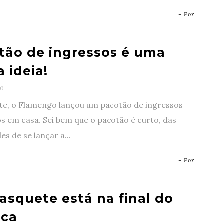
- Por
tão de ingressos é uma
 ideia!
0
te, o Flamengo lançou um pacotão de ingressos
s em casa. Sei bem que o pacotão é curto, das
es de se lançar a...
- Por
asquete está na final do
oca