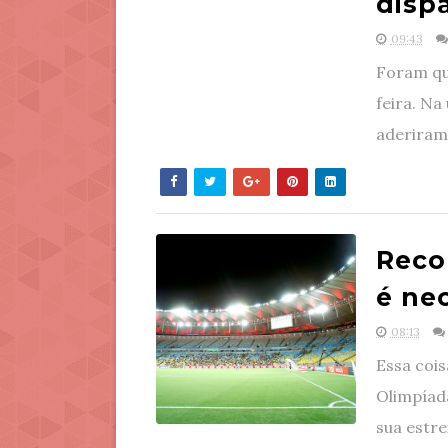
disp
09:43
Foram qua
feira. Na
aderiram 
Reco
é ne
08:13
Essa cois
Olimpíada
sua estrei