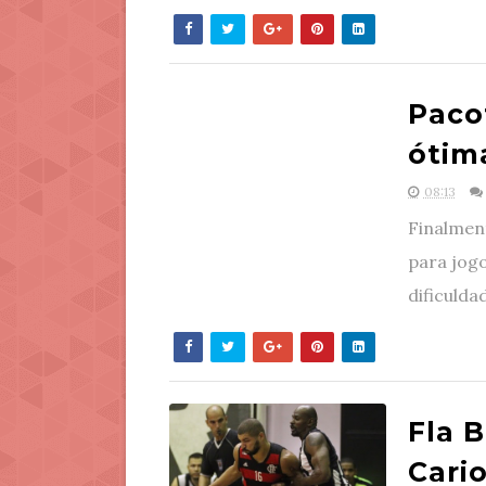
Paco
ótima
08:13
Finalmen
para jogo
dificuldad
Fla B
Cari