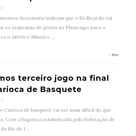
0
amentos da semana indicam que o Zé Ricardo vai
om os esquemas de ponta no Flamengo para o
ra o Atlético Mineiro. ...
- Por
os terceiro jogo na final
arioca de Basquete
0
do Carioca de basquete vai ser mais dificil do que
a. Com a bagunça estabelecida pela federação de
do Rio de J...