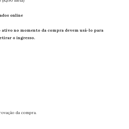
5 (R$90 meia)
ados online
o ativo no momento da compra devem usá-lo para
etirar o ingresso.
rovação da compra.