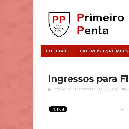
FUTEBOL
OUTROS ESPORTES
Ingressos para F
Dani Souto - Primeiro Penta
10:03
0
>