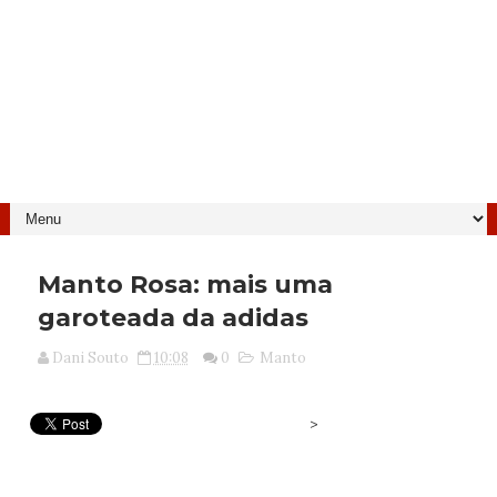
Manto Rosa: mais uma
garoteada da adidas
Dani Souto
10:08
0
Manto
>