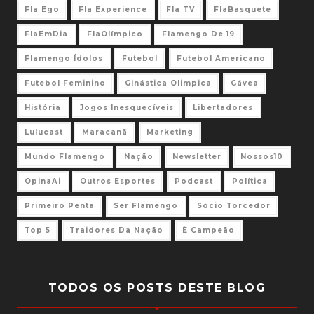
Fla Ego
Fla Experience
Fla TV
FlaBasquete
FlaEmDia
FlaOlímpico
Flamengo De 19
Flamengo Ídolos
Futebol
Futebol Americano
Futebol Feminino
Ginástica Olimpica
Gávea
História
Jogos Inesquecíveis
Libertadores
Lulucast
Maracanã
Marketing
Mundo Flamengo
Nação
Newsletter
Nossos10
OpinaAi
Outros Esportes
Podcast
Política
Primeiro Penta
Ser Flamengo
Sócio Torcedor
Top 5
Traidores Da Nação
É Campeão
TODOS OS POSTS DESTE BLOG