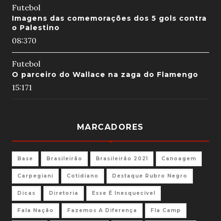
Futebol
Imagens das comemorações dos 5 gols contra
o Palestino
08:37
0
Futebol
O parceiro do Wallace na zaga do Flamengo
15:17
1
MARCADORES
Base
Brasileirão
Brasileirão 2021
Canoagem
Carpegiani
Cotidiano
Destaque Rubro Negro
Dicas
Diretoria
Esse É Inesquecível
Fala Nação
Fazemos A Diferença
Fla Camp