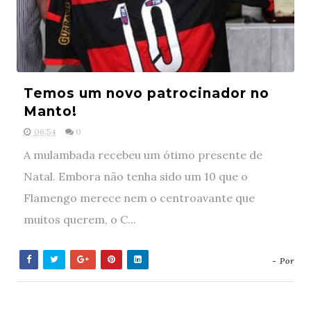
Temos um novo patrocinador no
Manto!
06:54
0
A mulambada recebeu um ótimo presente de
Natal. Embora não tenha sido um 10 que o
Flamengo merece nem o centroavante que
muitos querem, o C...
- Por