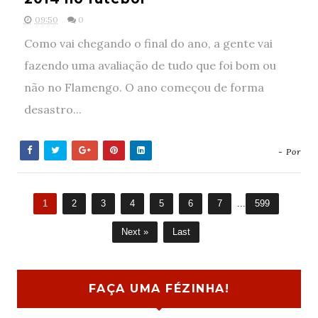
09:50
0
Como vai chegando o final do ano, a gente vai
fazendo uma avaliação de tudo que foi bom ou
não no Flamengo. O ano começou de forma
desastro...
- Por
1
2
3
4
5
6
7
...
599
Next »
Last
FAÇA UMA FÉZINHA!