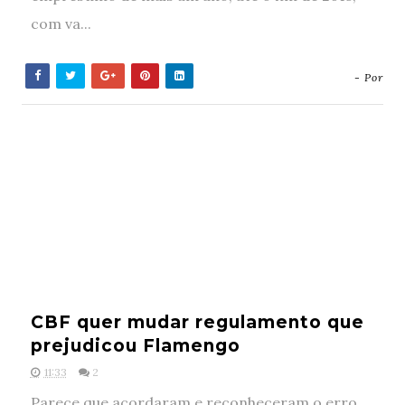
com va...
- Por
CBF quer mudar regulamento que
prejudicou Flamengo
11:33
2
Parece que acordaram e reconheceram o erro,