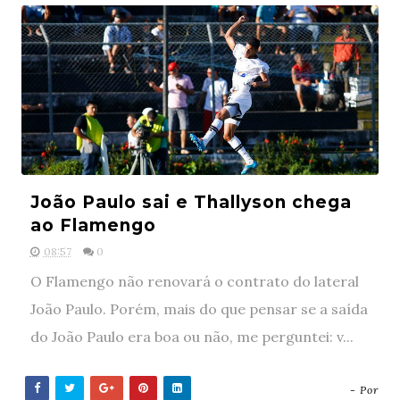
João Paulo sai e Thallyson chega
ao Flamengo
08:57
0
O Flamengo não renovará o contrato do lateral
João Paulo. Porém, mais do que pensar se a saída
do João Paulo era boa ou não, me perguntei: v...
- Por