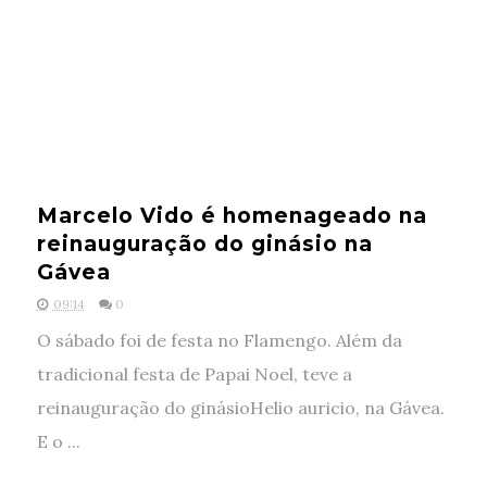
Marcelo Vido é homenageado na
reinauguração do ginásio na
Gávea
09:14
0
O sábado foi de festa no Flamengo. Além da
tradicional festa de Papai Noel, teve a
reinauguração do ginásioHelio auricio, na Gávea.
E o ...