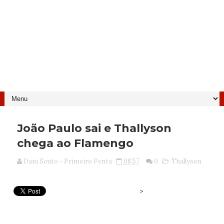
João Paulo sai e Thallyson
chega ao Flamengo
Dani Souto - Primeiro Penta
08:57
0
Thallyson
>