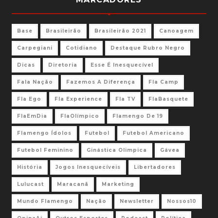
Base
Brasileirão
Brasileirão 2021
Canoagem
Carpegiani
Cotidiano
Destaque Rubro Negro
Dicas
Diretoria
Esse É Inesquecível
Fala Nação
Fazemos A Diferença
Fla Camp
Fla Ego
Fla Experience
Fla TV
FlaBasquete
FlaEmDia
FlaOlímpico
Flamengo De 19
Flamengo Ídolos
Futebol
Futebol Americano
Futebol Feminino
Ginástica Olimpica
Gávea
História
Jogos Inesquecíveis
Libertadores
Lulucast
Maracanã
Marketing
Mundo Flamengo
Nação
Newsletter
Nossos10