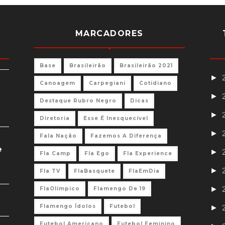
MARCADORES
Base
Brasileirão
Brasileirão 2021
►
Canoagem
Carpegiani
Cotidiano
►
Destaque Rubro Negro
Dicas
►
Diretoria
Esse É Inesquecível
►
Fala Nação
Fazemos A Diferença
e
►
Fla Camp
Fla Ego
Fla Experience
►
Fla TV
FlaBasquete
FlaEmDia
►
FlaOlímpico
Flamengo De 19
Flamengo Ídolos
Futebol
►
Futebol Americano
Futebol Feminino