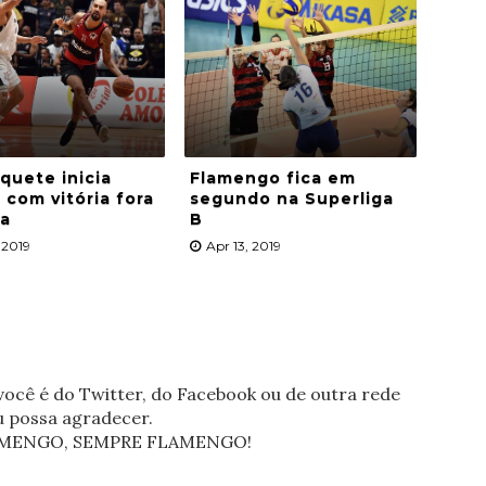
quete inicia
Flamengo fica em
 com vitória fora
segundo na Superliga
sa
B
 2019
Apr 13, 2019
ocê é do Twitter, do Facebook ou de outra rede
eu possa agradecer.
FLAMENGO, SEMPRE FLAMENGO!