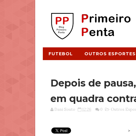
FUTEBOL
OUTROS ESPORTES
Depois de pausa,
em quadra contr
Dani Souto
12:26
0
Outros Espo
>