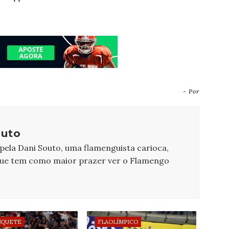
- Por
outo
 pela Dani Souto, uma flamenguista carioca,
que tem como maior prazer ver o Flamengo
SQUETE
FLAOLÍMPICO