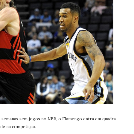
as semanas sem jogos no NBB, o Flamengo entra em quadra
ade na competição.