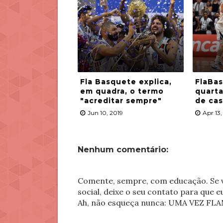
Fla Basquete explica,
FlaBas
em quadra, o termo
quarta
"acreditar sempre"
de ca
Jun 10, 2019
Apr 13,
Nenhum comentário:
Comente, sempre, com educação. Se v
social, deixe o seu contato para que 
Ah, não esqueça nunca: UMA VEZ 