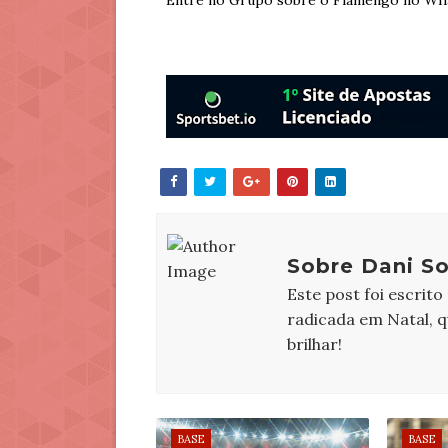
Entre no Grupo sobre o Flamengo no Wh
Sobre Dani So
Este post foi escrito
radicada em Natal, 
brilhar!
BASE
BASE