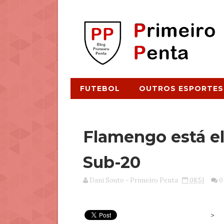
FUTEBOL
OUTROS ESPORTES
Flamengo está el
Sub-20
Dani Souto - Primeiro Penta
08:51
0
>