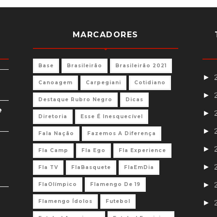
MARCADORES
Base
Brasileirão
Brasileirão 2021
►
Canoagem
Carpegiani
Cotidiano
►
Destaque Rubro Negro
Dicas
e
►
Diretoria
Esse É Inesquecível
►
Fala Nação
Fazemos A Diferença
►
Fla Camp
Fla Ego
Fla Experience
►
Fla TV
FlaBasquete
FlaEmDia
►
FlaOlímpico
Flamengo De 19
Flamengo Ídolos
Futebol
►