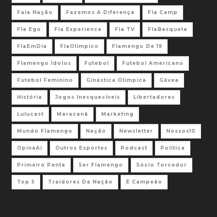
Fala Nação
Fazemos A Diferença
Fla Camp
Fla Ego
Fla Experience
Fla TV
FlaBasquete
FlaEmDia
FlaOlímpico
Flamengo De 19
Flamengo Ídolos
Futebol
Futebol Americano
Futebol Feminino
Ginástica Olimpica
Gávea
História
Jogos Inesquecíveis
Libertadores
Lulucast
Maracanã
Marketing
Mundo Flamengo
Nação
Newsletter
Nossos10
OpinaAi
Outros Esportes
Podcast
Política
Primeiro Penta
Ser Flamengo
Sócio Torcedor
Top 5
Traidores Da Nação
É Campeão