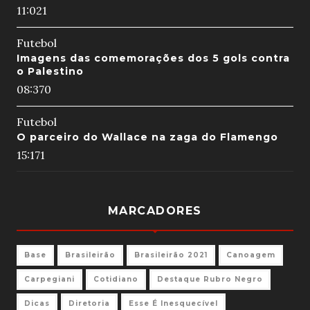
11:02
1
Futebol
Imagens das comemorações dos 5 gols contra
o Palestino
08:37
0
Futebol
O parceiro do Wallace na zaga do Flamengo
15:17
1
MARCADORES
Base
Brasileirão
Brasileirão 2021
Canoagem
Carpegiani
Cotidiano
Destaque Rubro Negro
Dicas
Diretoria
Esse É Inesquecível