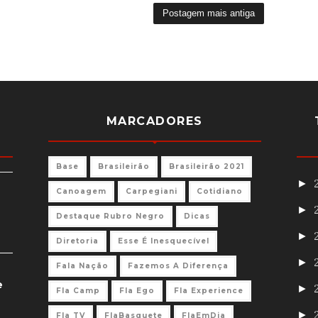
Postagem mais antiga
MARCADORES
Base
Brasileirão
Brasileirão 2021
►
Canoagem
Carpegiani
Cotidiano
►
Destaque Rubro Negro
Dicas
►
Diretoria
Esse É Inesquecível
►
Fala Nação
Fazemos A Diferença
e
►
Fla Camp
Fla Ego
Fla Experience
►
Fla TV
FlaBasquete
FlaEmDia