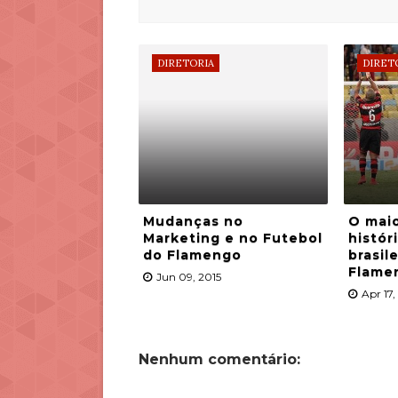
DIRETORIA
DIRET
Mudanças no
O maio
Marketing e no Futebol
histór
do Flamengo
brasil
Flame
Jun 09, 2015
Apr 17,
Nenhum comentário: