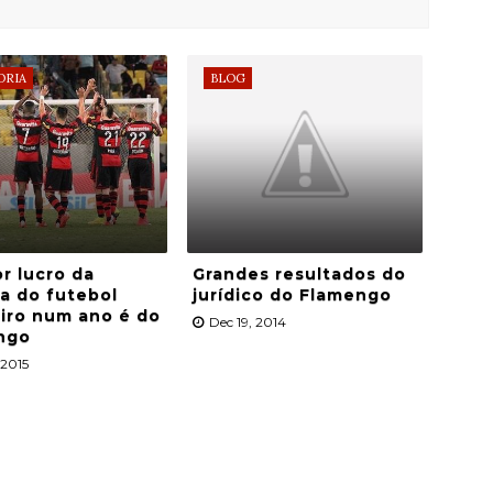
ORIA
BLOG
r lucro da
Grandes resultados do
ia do futebol
jurídico do Flamengo
eiro num ano é do
Dec 19, 2014
ngo
 2015