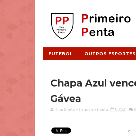
FUTEBOL
OUTROS ESPORTES
Chapa Azul venc
Gávea
Dani Souto - Primeiro Penta
06:53
>