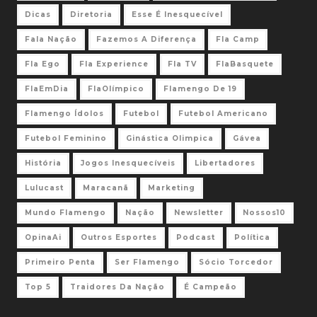
Dicas
Diretoria
Esse É Inesquecível
Fala Nação
Fazemos A Diferença
Fla Camp
Fla Ego
Fla Experience
Fla TV
FlaBasquete
FlaEmDia
FlaOlímpico
Flamengo De 19
Flamengo Ídolos
Futebol
Futebol Americano
Futebol Feminino
Ginástica Olimpica
Gávea
História
Jogos Inesquecíveis
Libertadores
Lulucast
Maracanã
Marketing
Mundo Flamengo
Nação
Newsletter
Nossos10
OpinaAi
Outros Esportes
Podcast
Política
Primeiro Penta
Ser Flamengo
Sócio Torcedor
Top 5
Traidores Da Nação
É Campeão