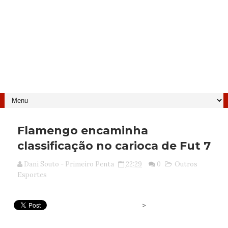
Flamengo encaminha
classificação no carioca de Fut 7
Dani Souto - Primeiro Penta
22:29
0
Outros
Esportes
>