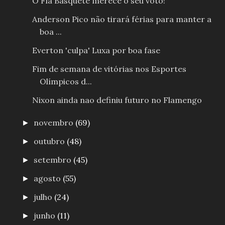
O Fla Basquete merece o seu voto!
Anderson Pico não tirará férias para manter a
boa ...
Everton 'culpa' Luxa por boa fase
Fim de semana de vitórias nos Esportes
Olímpicos d...
Nixon ainda nao definiu futuro no Flamengo
novembro
(69)
►
outubro
(48)
►
setembro
(45)
►
agosto
(55)
►
julho
(24)
►
junho
(11)
►