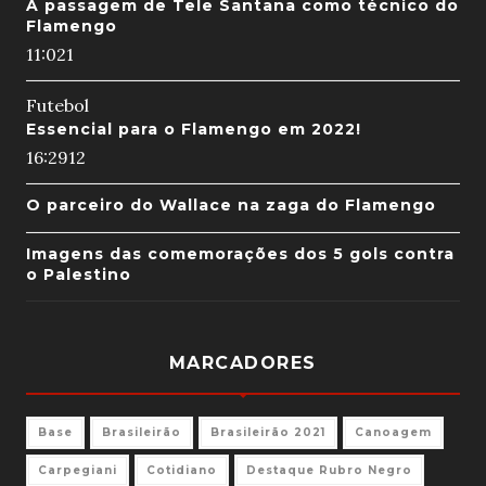
A passagem de Tele Santana como técnico do
Flamengo
11:02
1
Futebol
Essencial para o Flamengo em 2022!
16:29
12
O parceiro do Wallace na zaga do Flamengo
Imagens das comemorações dos 5 gols contra
o Palestino
MARCADORES
Base
Brasileirão
Brasileirão 2021
Canoagem
Carpegiani
Cotidiano
Destaque Rubro Negro