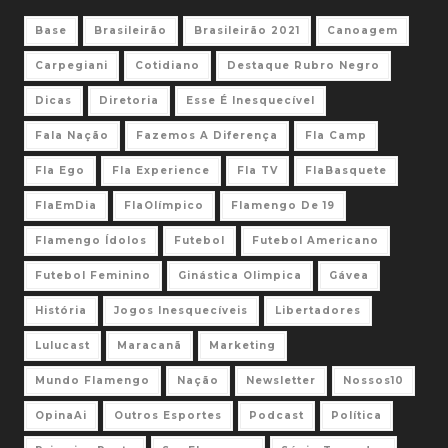
Base
Brasileirão
Brasileirão 2021
Canoagem
Carpegiani
Cotidiano
Destaque Rubro Negro
Dicas
Diretoria
Esse É Inesquecível
Fala Nação
Fazemos A Diferença
Fla Camp
Fla Ego
Fla Experience
Fla TV
FlaBasquete
FlaEmDia
FlaOlímpico
Flamengo De 19
Flamengo Ídolos
Futebol
Futebol Americano
Futebol Feminino
Ginástica Olimpica
Gávea
História
Jogos Inesquecíveis
Libertadores
Lulucast
Maracanã
Marketing
Mundo Flamengo
Nação
Newsletter
Nossos10
OpinaAi
Outros Esportes
Podcast
Política