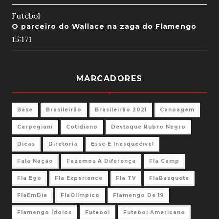
Futebol
O parceiro do Wallace na zaga do Flamengo
15:17
1
MARCADORES
Base
Brasileirão
Brasileirão 2021
Canoagem
Carpegiani
Cotidiano
Destaque Rubro Negro
Dicas
Diretoria
Esse É Inesquecível
Fala Nação
Fazemos A Diferença
Fla Camp
Fla Ego
Fla Experience
Fla TV
FlaBasquete
FlaEmDia
FlaOlímpico
Flamengo De 19
Flamengo Ídolos
Futebol
Futebol Americano