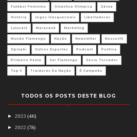
Futebol Feminino
Ginástica Olimpica
Gávea
História
Jogos Inesquecíveis
Libertadores
Lulucast
Maracanã
Marketing
Mundo Flamengo
Nação
Newsletter
Nossos10
OpinaAi
Outros Esportes
Podcast
Política
Primeiro Penta
Ser Flamengo
Sócio Torcedor
Top 5
Traidores Da Nação
É Campeão
TODOS OS POSTS DESTE BLOG
2023
(46)
►
2022
(78)
►