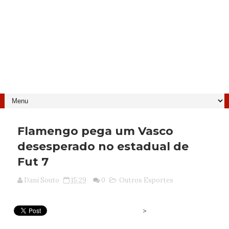
Flamengo pega um Vasco
desesperado no estadual de
Fut 7
Dani Souto
15:29
0
Outros Esportes
>