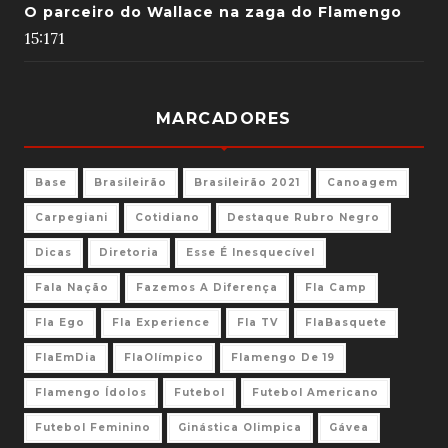
O parceiro do Wallace na zaga do Flamengo
15:17
1
MARCADORES
Base
Brasileirão
Brasileirão 2021
Canoagem
Carpegiani
Cotidiano
Destaque Rubro Negro
Dicas
Diretoria
Esse É Inesquecível
Fala Nação
Fazemos A Diferença
Fla Camp
Fla Ego
Fla Experience
Fla TV
FlaBasquete
FlaEmDia
FlaOlímpico
Flamengo De 19
Flamengo Ídolos
Futebol
Futebol Americano
Futebol Feminino
Ginástica Olimpica
Gávea