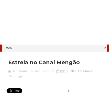
Estreia no Canal Mengão
Dani Souto - Primeiro Penta
09:38
1
Mundo
Flamengo
>