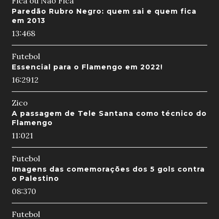
Fica ou Não Fica
Paredão Rubro Negro: quem sai e quem fica
em 2013
13:46
8
Futebol
Essencial para o Flamengo em 2022!
16:29
12
Zico
A passagem de Tele Santana como técnico do
Flamengo
11:02
1
Futebol
Imagens das comemorações dos 5 gols contra
o Palestino
08:37
0
Futebol