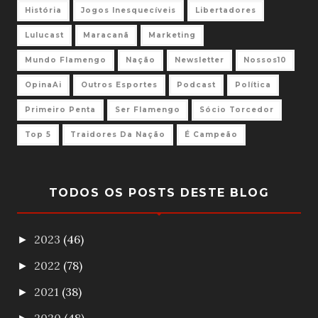
História
Jogos Inesquecíveis
Libertadores
Lulucast
Maracanã
Marketing
Mundo Flamengo
Nação
Newsletter
Nossos10
OpinaAi
Outros Esportes
Podcast
Política
Primeiro Penta
Ser Flamengo
Sócio Torcedor
Top 5
Traidores Da Nação
É Campeão
TODOS OS POSTS DESTE BLOG
2023
(46)
►
2022
(78)
►
2021
(38)
►