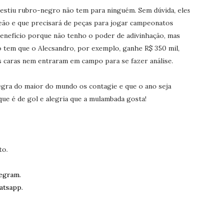
vestiu rubro-negro não tem para ninguém. Sem dúvida, eles
eão e que precisará de peças para jogar campeonatos
benefício porque não tenho o poder de adivinhação, mas
o tem que o Alecsandro, por exemplo, ganhe R$ 350 mil,
os caras nem entraram em campo para se fazer análise.
negra do maior do mundo os contagie e que o ano seja
que é de gol e alegria que a mulambada gosta!
to.
egram.
atsapp.