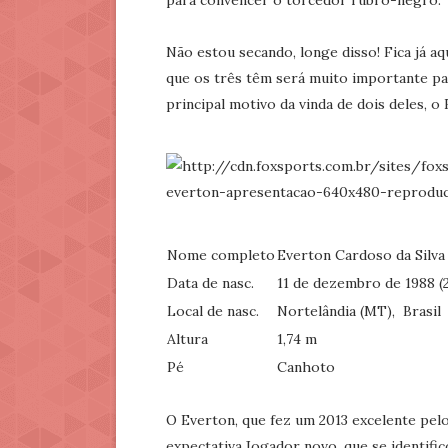
para convencer o torcedor rubro-negro.
Não estou secando, longe disso! Fica já a
que os três têm será muito importante pa
principal motivo da vinda de dois deles, o
Nome completo
Everton Cardoso da Silva
Data de nasc.
11 de dezembro de 1988 (
Local de nasc.
Nortelândia (MT),
Brasil
Altura
1,74 m
Pé
Canhoto
O Everton, que fez um 2013 excelente pelo
expectativa.Jogador novo, que se identif