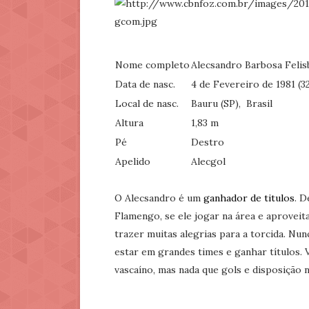
Nome completo
Alecsandro Barbosa Felis
Data de nasc.
4 de Fevereiro de 1981 (3
Local de nasc.
Bauru (SP),
Brasil
Altura
1,83 m
Pé
Destro
Apelido
Alecgol
O Alecsandro é um
ganhador de titulos
. D
Flamengo, se ele jogar na área e aprove
trazer muitas alegrias para a torcida. Nu
estar em grandes times e ganhar títulos.
vascaíno, mas nada que gols e disposição 