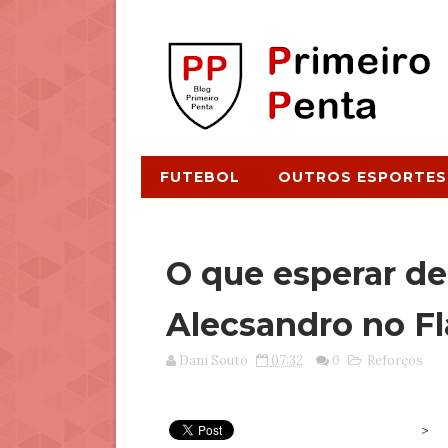
FUTEBOL
OUTROS ESPORTES
O que esperar de
Alecsandro no 
Dani Souto
07:32
0
Reforços
>