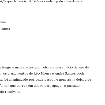
bino
2 anos)
e longe o mais contestado reforço nesse ínício de ano do
itar os cruzamentos de Léo Moura e André Santos pode
nca foi unanimidade por onde passou e nem assim deixou de
 Vai ter que correr em dobro para apagar o passado
não resolvam.