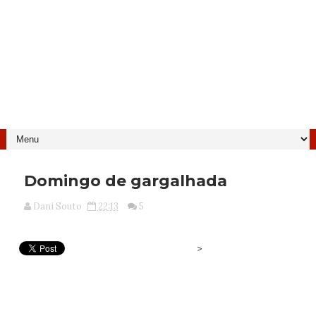
Domingo de gargalhada
Dani Souto
22:13
5
>