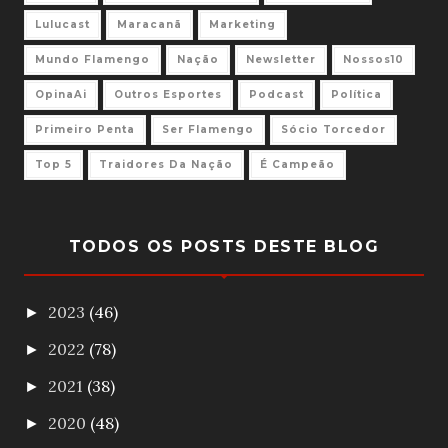
Lulucast
Maracanã
Marketing
Mundo Flamengo
Nação
Newsletter
Nossos10
OpinaAi
Outros Esportes
Podcast
Política
Primeiro Penta
Ser Flamengo
Sócio Torcedor
Top 5
Traidores Da Nação
É Campeão
TODOS OS POSTS DESTE BLOG
2023
(46)
►
2022
(78)
►
2021
(38)
►
2020
(48)
►