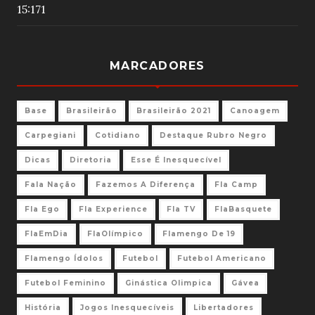
15:17
1
MARCADORES
Base
Brasileirão
Brasileirão 2021
Canoagem
Carpegiani
Cotidiano
Destaque Rubro Negro
Dicas
Diretoria
Esse É Inesquecível
Fala Nação
Fazemos A Diferença
Fla Camp
Fla Ego
Fla Experience
Fla TV
FlaBasquete
FlaEmDia
FlaOlímpico
Flamengo De 19
Flamengo Ídolos
Futebol
Futebol Americano
Futebol Feminino
Ginástica Olimpica
Gávea
História
Jogos Inesquecíveis
Libertadores