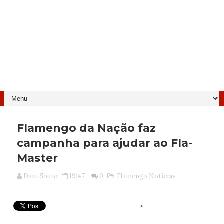
Flamengo da Nação faz
campanha para ajudar ao Fla-
Master
Dani Souto
19:47
0
Flamengo Noticias
>