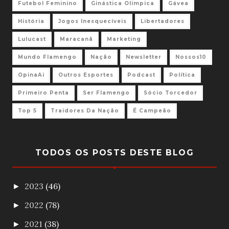
Futebol Feminino
Ginástica Olimpica
Gávea
História
Jogos Inesquecíveis
Libertadores
Lulucast
Maracanã
Marketing
Mundo Flamengo
Nação
Newsletter
Nossos10
OpinaAi
Outros Esportes
Podcast
Política
Primeiro Penta
Ser Flamengo
Sócio Torcedor
Top 5
Traidores Da Nação
É Campeão
TODOS OS POSTS DESTE BLOG
2023
(46)
►
2022
(78)
►
2021
(38)
►