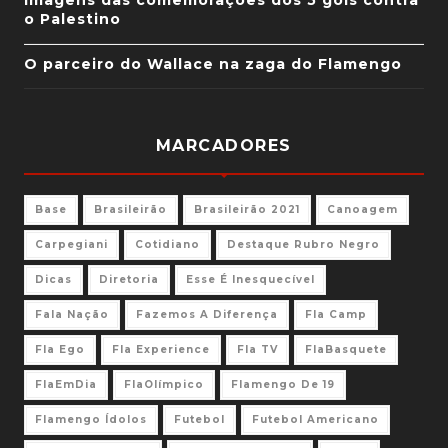
Imagens das comemorações dos 5 gols contra
o Palestino
O parceiro do Wallace na zaga do Flamengo
MARCADORES
Base
Brasileirão
Brasileirão 2021
Canoagem
Carpegiani
Cotidiano
Destaque Rubro Negro
Dicas
Diretoria
Esse É Inesquecível
Fala Nação
Fazemos A Diferença
Fla Camp
Fla Ego
Fla Experience
Fla TV
FlaBasquete
FlaEmDia
FlaOlímpico
Flamengo De 19
Flamengo Ídolos
Futebol
Futebol Americano