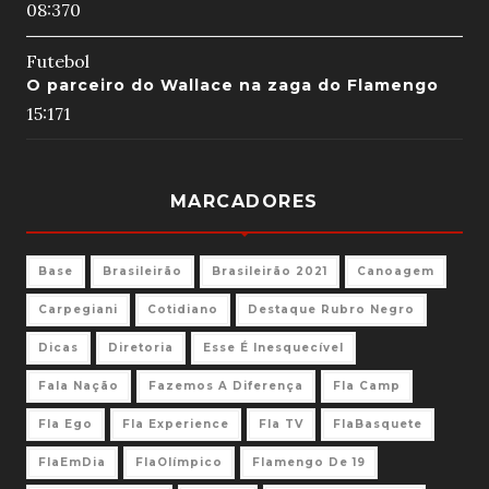
08:37
0
Futebol
O parceiro do Wallace na zaga do Flamengo
15:17
1
MARCADORES
Base
Brasileirão
Brasileirão 2021
Canoagem
Carpegiani
Cotidiano
Destaque Rubro Negro
Dicas
Diretoria
Esse É Inesquecível
Fala Nação
Fazemos A Diferença
Fla Camp
Fla Ego
Fla Experience
Fla TV
FlaBasquete
FlaEmDia
FlaOlímpico
Flamengo De 19