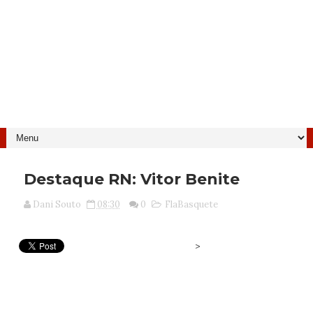
Destaque RN: Vitor Benite
Dani Souto
08:30
0
FlaBasquete
>