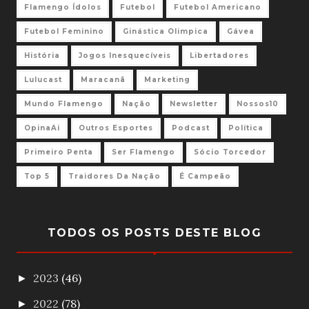
Flamengo Ídolos
Futebol
Futebol Americano
Futebol Feminino
Ginástica Olimpica
Gávea
História
Jogos Inesquecíveis
Libertadores
Lulucast
Maracanã
Marketing
Mundo Flamengo
Nação
Newsletter
Nossos10
OpinaAi
Outros Esportes
Podcast
Política
Primeiro Penta
Ser Flamengo
Sócio Torcedor
Top 5
Traidores Da Nação
É Campeão
TODOS OS POSTS DESTE BLOG
2023
(46)
►
2022
(78)
►