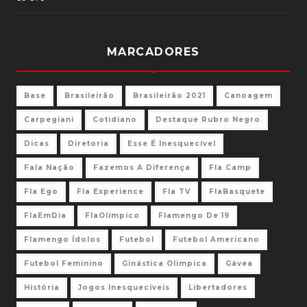
MARCADORES
Base
Brasileirão
Brasileirão 2021
Canoagem
Carpegiani
Cotidiano
Destaque Rubro Negro
Dicas
Diretoria
Esse É Inesquecível
Fala Nação
Fazemos A Diferença
Fla Camp
Fla Ego
Fla Experience
Fla TV
FlaBasquete
FlaEmDia
FlaOlímpico
Flamengo De 19
Flamengo Ídolos
Futebol
Futebol Americano
Futebol Feminino
Ginástica Olimpica
Gávea
História
Jogos Inesquecíveis
Libertadores