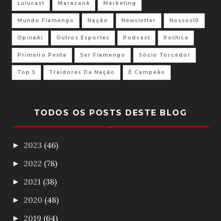
Lulucast
Maracanã
Marketing
Mundo Flamengo
Nação
Newsletter
Nossos10
OpinaAi
Outros Esportes
Podcast
Política
Primeiro Penta
Ser Flamengo
Sócio Torcedor
Top 5
Traidores Da Nação
É Campeão
TODOS OS POSTS DESTE BLOG
2023
(46)
►
2022
(78)
►
2021
(38)
►
2020
(48)
►
2019
(64)
►