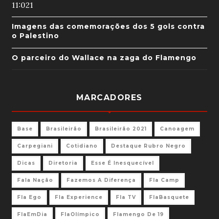
11:02
1
Imagens das comemorações dos 5 gols contra
o Palestino
O parceiro do Wallace na zaga do Flamengo
MARCADORES
Base
Brasileirão
Brasileirão 2021
Canoagem
Carpegiani
Cotidiano
Destaque Rubro Negro
Dicas
Diretoria
Esse É Inesquecível
Fala Nação
Fazemos A Diferença
Fla Camp
Fla Ego
Fla Experience
Fla TV
FlaBasquete
FlaEmDia
FlaOlímpico
Flamengo De 19