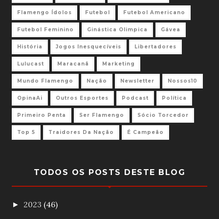
Flamengo Ídolos
Futebol
Futebol Americano
Futebol Feminino
Ginástica Olimpica
Gávea
História
Jogos Inesquecíveis
Libertadores
Lulucast
Maracanã
Marketing
Mundo Flamengo
Nação
Newsletter
Nossos10
OpinaAi
Outros Esportes
Podcast
Política
Primeiro Penta
Ser Flamengo
Sócio Torcedor
Top 5
Traidores Da Nação
É Campeão
TODOS OS POSTS DESTE BLOG
2023
(46)
►