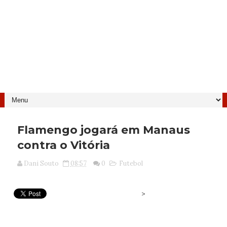
Flamengo jogará em Manaus
contra o Vitória
Dani Souto
08:57
0
Futebol
>