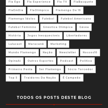
Fla Ego
Fla Experience
Fla TV
FlaBasquete
FlaEmDia
FlaOlímpico
Flamengo De 19
Flamengo Ídolos
Futebol
Futebol Americano
Futebol Feminino
Ginástica Olimpica
Gávea
História
Jogos Inesquecíveis
Libertadores
Lulucast
Maracanã
Marketing
Mundo Flamengo
Nação
Newsletter
Nossos10
OpinaAi
Outros Esportes
Podcast
Política
Primeiro Penta
Ser Flamengo
Sócio Torcedor
Top 5
Traidores Da Nação
É Campeão
TODOS OS POSTS DESTE BLOG