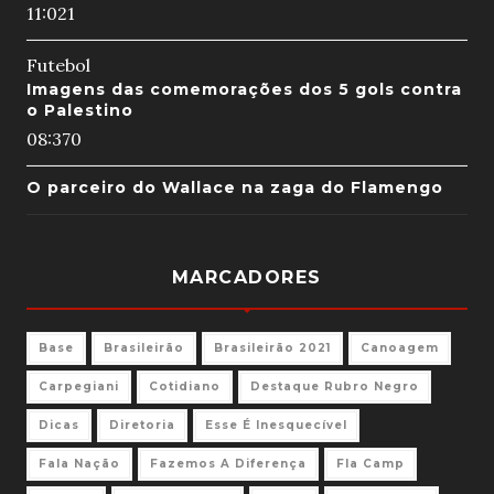
11:02
1
Futebol
Imagens das comemorações dos 5 gols contra
o Palestino
08:37
0
O parceiro do Wallace na zaga do Flamengo
MARCADORES
Base
Brasileirão
Brasileirão 2021
Canoagem
Carpegiani
Cotidiano
Destaque Rubro Negro
Dicas
Diretoria
Esse É Inesquecível
Fala Nação
Fazemos A Diferença
Fla Camp