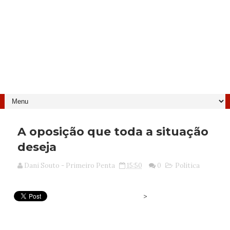
A oposição que toda a situação
deseja
Dani Souto - Primeiro Penta
15:50
0
Política
>