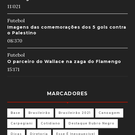
11:02
1
Futebol
Imagens das comemorações dos 5 gols contra
o Palestino
08:37
0
Futebol
O parceiro do Wallace na zaga do Flamengo
15:17
1
MARCADORES
Base
Brasileirão
Brasileirão 2021
Canoagem
Carpegiani
Cotidiano
Destaque Rubro Negro
Dicas
Diretoria
Esse É Inesquecível