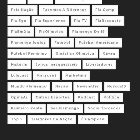
Fala Nação
Fazemos A Diferença
Fla Camp
Fla Ego
Fla Experience
Fla TV
FlaBasquete
FlaEmDia
FlaOlímpico
Flamengo De 19
Flamengo Ídolos
Futebol
Futebol Americano
Futebol Feminino
Ginástica Olimpica
Gávea
História
Jogos Inesquecíveis
Libertadores
Lulucast
Maracanã
Marketing
Mundo Flamengo
Nação
Newsletter
Nossos10
OpinaAi
Outros Esportes
Podcast
Política
Primeiro Penta
Ser Flamengo
Sócio Torcedor
Top 5
Traidores Da Nação
É Campeão