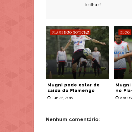
brilhar!
FLAMENGO NOTICIAS
BLOG
Mugni pode estar de
Mugni
saída do Flamengo
no Fla
Jun 26, 2015
Apr 03
Nenhum comentário: