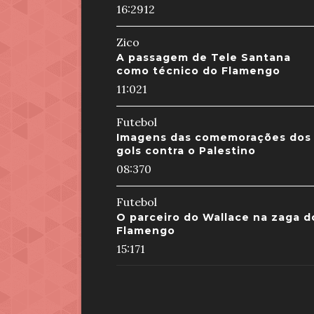
16:29
12
Zico
A passagem de Tele Santana
como técnico do Flamengo
11:02
1
Futebol
Imagens das comemorações dos
gols contra o Palestino
08:37
0
Futebol
O parceiro do Wallace na zaga d
Flamengo
15:17
1