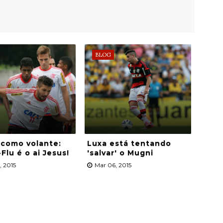
BLOG
 como volante:
Luxa está tentando
-Flu é o ai Jesus!
'salvar' o Mugni
, 2015
Mar 06, 2015