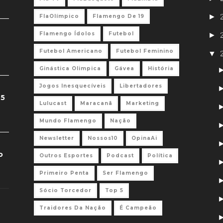
►
FlaOlímpico
Flamengo De 19
Flamengo Ídolos
Futebol
►
Futebol Americano
Futebol Feminino
▼
Ginástica Olimpica
Gávea
História
Jogos Inesquecíveis
Libertadores
 5
Lulucast
Maracanã
Marketing
Mundo Flamengo
Nação
Newsletter
Nossos10
OpinaAi
o
Outros Esportes
Podcast
Política
Primeiro Penta
Ser Flamengo
Sócio Torcedor
Top 5
Traidores Da Nação
É Campeão