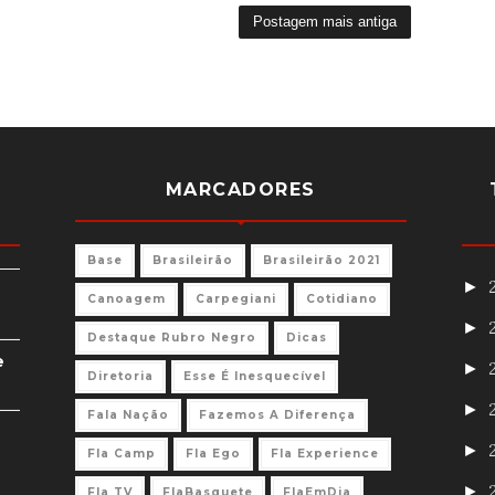
Postagem mais antiga
MARCADORES
Base
Brasileirão
Brasileirão 2021
►
Canoagem
Carpegiani
Cotidiano
►
Destaque Rubro Negro
Dicas
e
►
Diretoria
Esse É Inesquecível
►
Fala Nação
Fazemos A Diferença
►
Fla Camp
Fla Ego
Fla Experience
►
Fla TV
FlaBasquete
FlaEmDia