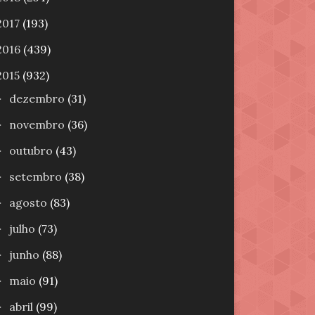
2017
(193)
2016
(439)
2015
(932)
dezembro
(31)
►
novembro
(36)
►
outubro
(43)
►
setembro
(38)
►
agosto
(83)
►
julho
(73)
►
junho
(88)
►
maio
(91)
►
abril
(99)
►