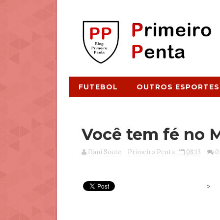
FUTEBOL
OUTROS ESPORTES
Você tem fé no 
Dani Souto - Primeiro Penta
08:13
0
>