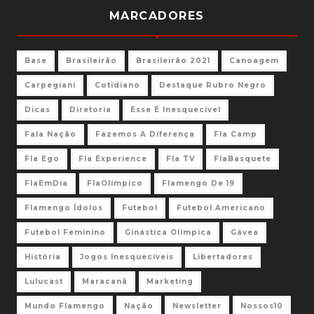
MARCADORES
Base
Brasileirão
Brasileirão 2021
Canoagem
Carpegiani
Cotidiano
Destaque Rubro Negro
Dicas
Diretoria
Esse É Inesquecível
Fala Nação
Fazemos A Diferença
Fla Camp
Fla Ego
Fla Experience
Fla TV
FlaBasquete
FlaEmDia
FlaOlímpico
Flamengo De 19
Flamengo Ídolos
Futebol
Futebol Americano
Futebol Feminino
Ginástica Olimpica
Gávea
História
Jogos Inesquecíveis
Libertadores
Lulucast
Maracanã
Marketing
Mundo Flamengo
Nação
Newsletter
Nossos10