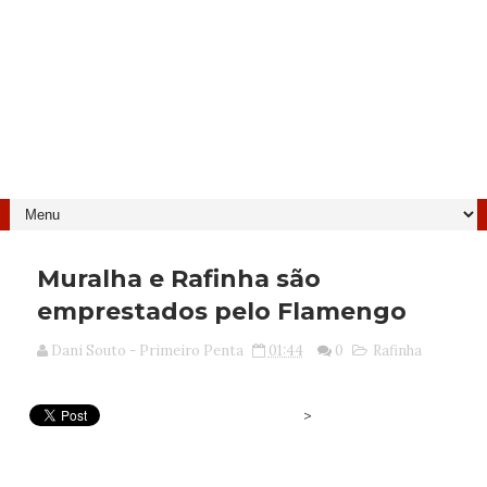
Muralha e Rafinha são
emprestados pelo Flamengo
Dani Souto - Primeiro Penta
01:44
0
Rafinha
>