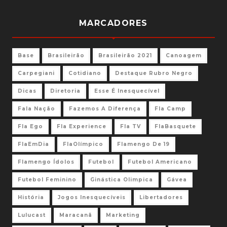
MARCADORES
Base
Brasileirão
Brasileirão 2021
Canoagem
Carpegiani
Cotidiano
Destaque Rubro Negro
Dicas
Diretoria
Esse É Inesquecível
Fala Nação
Fazemos A Diferença
Fla Camp
Fla Ego
Fla Experience
Fla TV
FlaBasquete
FlaEmDia
FlaOlímpico
Flamengo De 19
Flamengo Ídolos
Futebol
Futebol Americano
Futebol Feminino
Ginástica Olimpica
Gávea
História
Jogos Inesquecíveis
Libertadores
Lulucast
Maracanã
Marketing