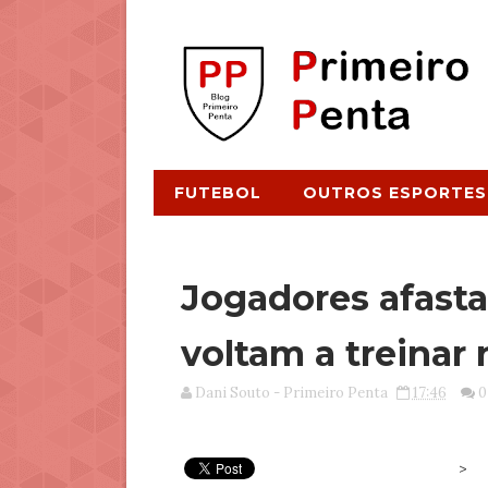
FUTEBOL
OUTROS ESPORTES
Jogadores afast
voltam a treinar
Dani Souto - Primeiro Penta
17:46
0
>