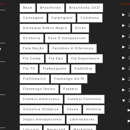
Base
Brasileirão
Brasileirão 2021
►
Canoagem
Carpegiani
Cotidiano
►
Destaque Rubro Negro
Dicas
►
Diretoria
Esse É Inesquecível
►
e
Fala Nação
Fazemos A Diferença
►
Fla Camp
Fla Ego
Fla Experience
►
Fla TV
FlaBasquete
FlaEmDia
►
FlaOlímpico
Flamengo De 19
Flamengo Ídolos
Futebol
►
Futebol Americano
Futebol Feminino
▼
Ginástica Olimpica
Gávea
História
Jogos Inesquecíveis
Libertadores
Lulucast
Maracanã
Marketing