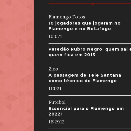
Flamengo Fotos
10 jogadores que jogaram no
Flamengo e no Botafogo
10:07
1
Paredão Rubro Negro: quem sai 
quem fica em 2013
Zico
A passagem de Tele Santana
como técnico do Flamengo
11:02
1
Futebol
Essencial para o Flamengo em
2022!
16:29
12