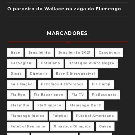
O parceiro do Wallace na zaga do Flamengo
MARCADORES
Base
Brasileirão
Brasileirão 2021
Canoagem
Carpegiani
Cotidiano
Destaque Rubro Negro
Dicas
Diretoria
Esse É Inesquecível
Fala Nação
Fazemos A Diferença
Fla Camp
Fla Ego
Fla Experience
Fla TV
FlaBasquete
FlaEmDia
FlaOlímpico
Flamengo De 19
Flamengo Ídolos
Futebol
Futebol Americano
Futebol Feminino
Ginástica Olimpica
Gávea