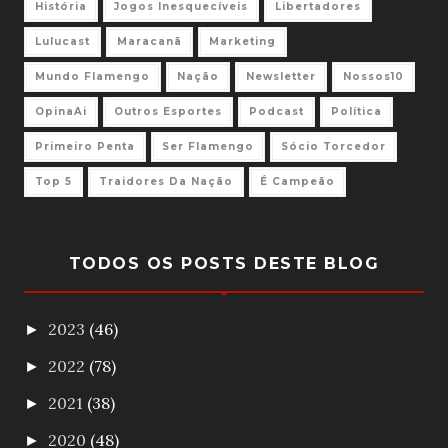
História
Jogos Inesquecíveis
Libertadores
Lulucast
Maracanã
Marketing
Mundo Flamengo
Nação
Newsletter
Nossos10
OpinaAi
Outros Esportes
Podcast
Política
Primeiro Penta
Ser Flamengo
Sócio Torcedor
Top 5
Traidores Da Nação
É Campeão
TODOS OS POSTS DESTE BLOG
2023
(46)
►
2022
(78)
►
2021
(38)
►
2020
(48)
►