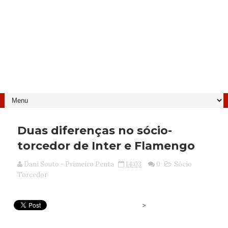
Duas diferenças no sócio-
torcedor de Inter e Flamengo
Dani Souto - Primeiro Penta
14:03
0
Sócio
Torcedor
>