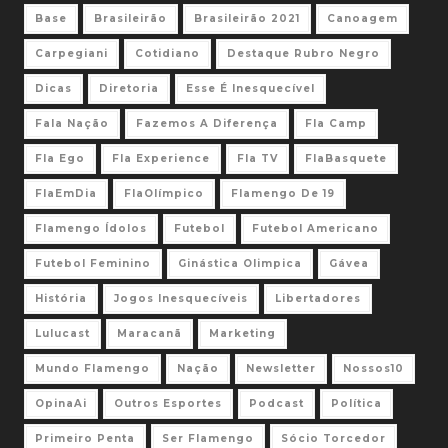
Base
Brasileirão
Brasileirão 2021
Canoagem
Carpegiani
Cotidiano
Destaque Rubro Negro
Dicas
Diretoria
Esse É Inesquecível
Fala Nação
Fazemos A Diferença
Fla Camp
Fla Ego
Fla Experience
Fla TV
FlaBasquete
FlaEmDia
FlaOlímpico
Flamengo De 19
Flamengo Ídolos
Futebol
Futebol Americano
Futebol Feminino
Ginástica Olimpica
Gávea
História
Jogos Inesquecíveis
Libertadores
Lulucast
Maracanã
Marketing
Mundo Flamengo
Nação
Newsletter
Nossos10
OpinaAi
Outros Esportes
Podcast
Política
Primeiro Penta
Ser Flamengo
Sócio Torcedor