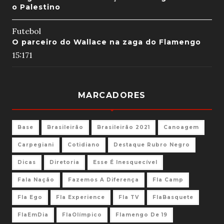
o Palestino
Futebol
O parceiro do Wallace na zaga do Flamengo
15:17
1
MARCADORES
Base
Brasileirão
Brasileirão 2021
Canoagem
Carpegiani
Cotidiano
Destaque Rubro Negro
Dicas
Diretoria
Esse É Inesquecível
Fala Nação
Fazemos A Diferença
Fla Camp
Fla Ego
Fla Experience
Fla TV
FlaBasquete
FlaEmDia
FlaOlímpico
Flamengo De 19