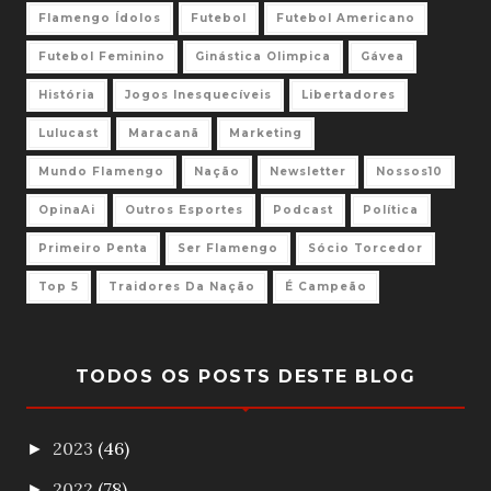
Flamengo Ídolos
Futebol
Futebol Americano
Futebol Feminino
Ginástica Olimpica
Gávea
História
Jogos Inesquecíveis
Libertadores
Lulucast
Maracanã
Marketing
Mundo Flamengo
Nação
Newsletter
Nossos10
OpinaAi
Outros Esportes
Podcast
Política
Primeiro Penta
Ser Flamengo
Sócio Torcedor
Top 5
Traidores Da Nação
É Campeão
TODOS OS POSTS DESTE BLOG
2023
(46)
►
2022
(78)
►