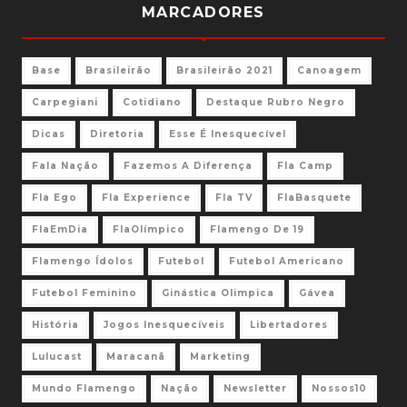
MARCADORES
Base
Brasileirão
Brasileirão 2021
Canoagem
Carpegiani
Cotidiano
Destaque Rubro Negro
Dicas
Diretoria
Esse É Inesquecível
Fala Nação
Fazemos A Diferença
Fla Camp
Fla Ego
Fla Experience
Fla TV
FlaBasquete
FlaEmDia
FlaOlímpico
Flamengo De 19
Flamengo Ídolos
Futebol
Futebol Americano
Futebol Feminino
Ginástica Olimpica
Gávea
História
Jogos Inesquecíveis
Libertadores
Lulucast
Maracanã
Marketing
Mundo Flamengo
Nação
Newsletter
Nossos10