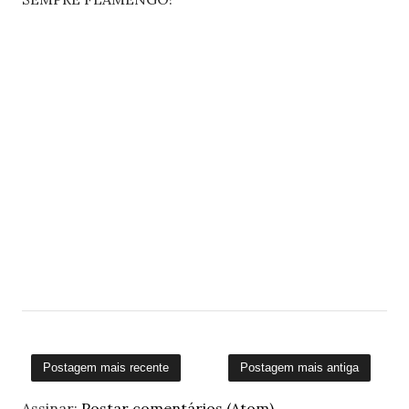
Postagem mais recente
Postagem mais antiga
Assinar:
Postar comentários (Atom)