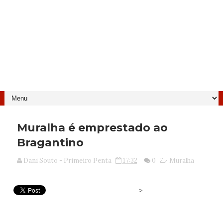
Muralha é emprestado ao
Bragantino
Dani Souto - Primeiro Penta
17:32
0
Muralha
>