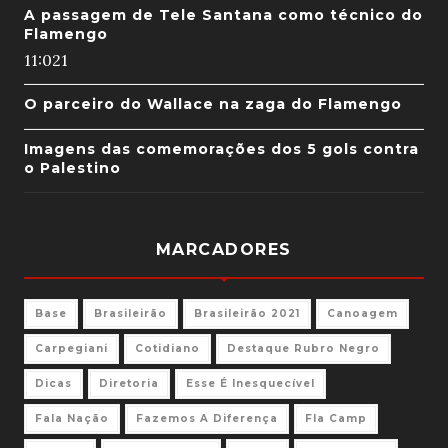
A passagem de Tele Santana como técnico do
Flamengo
11:02
1
O parceiro do Wallace na zaga do Flamengo
Imagens das comemorações dos 5 gols contra
o Palestino
MARCADORES
Base
Brasileirão
Brasileirão 2021
Canoagem
Carpegiani
Cotidiano
Destaque Rubro Negro
Dicas
Diretoria
Esse É Inesquecível
Fala Nação
Fazemos A Diferença
Fla Camp