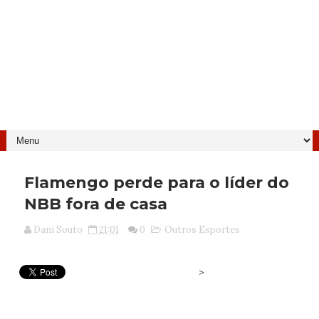
Flamengo perde para o líder do
NBB fora de casa
Dani Souto
21:01
0
Outros Esportes
>