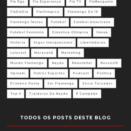
Fla Ego
Fla Experience
Fla TV
FlaBasquete
FlaEmDia
FlaOlímpico
Flamengo De 19
Flamengo Ídolos
Futebol
Futebol Americano
Futebol Feminino
Ginástica Olimpica
Gávea
História
Jogos Inesquecíveis
Libertadores
Lulucast
Maracanã
Marketing
Mundo Flamengo
Nação
Newsletter
Nossos10
OpinaAi
Outros Esportes
Podcast
Política
Primeiro Penta
Ser Flamengo
Sócio Torcedor
Top 5
Traidores Da Nação
É Campeão
TODOS OS POSTS DESTE BLOG