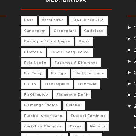
MARCADORES
Base
Brasileirão
Brasileirão 2021
►
Canoagem
Carpegiani
Cotidiano
►
Destaque Rubro Negro
Dicas
►
Diretoria
Esse É Inesquecível
►
Fala Nação
Fazemos A Diferença
►
Fla Camp
Fla Ego
Fla Experience
►
Fla TV
FlaBasquete
FlaEmDia
►
FlaOlímpico
Flamengo De 19
Flamengo Ídolos
Futebol
▼
Futebol Americano
Futebol Feminino
Ginástica Olimpica
Gávea
História