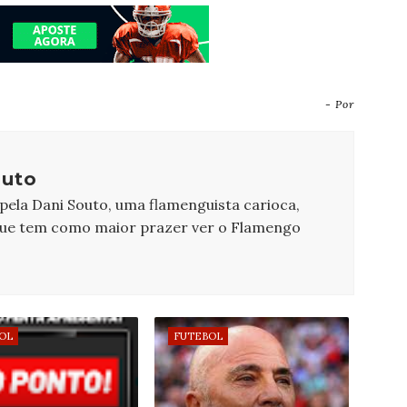
- Por
outo
 pela Dani Souto, uma flamenguista carioca,
que tem como maior prazer ver o Flamengo
OL
FUTEBOL