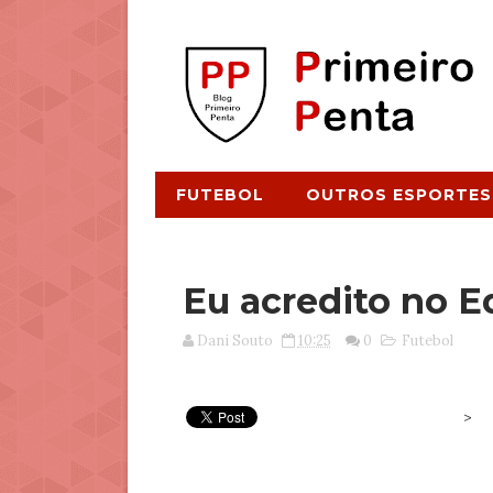
FUTEBOL
OUTROS ESPORTES
Eu acredito no E
Dani Souto
10:25
0
Futebol
>