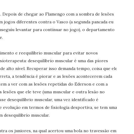
go. Depois de chegar ao Flamengo com a sombra de lesões
m jogos diferentes contra o Vasco (a segunda pancada eu
nseguiu levantar para continuar no jogo), o departamento
e.
imento e reequilíbrio muscular para evitar novos
isioterapeuta: desequilíbrio muscular é uma das piores
de alto nível. Recuperar isso demanda tempo, coisa que eles
rreta, a tendência é piorar e as lesões acontecerem cada
 tem a ver com as lesões repetidas do Ederson e com a
lesões que ele teve (uma muscular e outra lesão no
se desequilíbrio muscular, uma vez identificado é
 evolução em termos de fisiologia desportiva, se tem uma
m desequilíbrio muscular.
tra os juniores, na qual acertou uma bola no travessão em