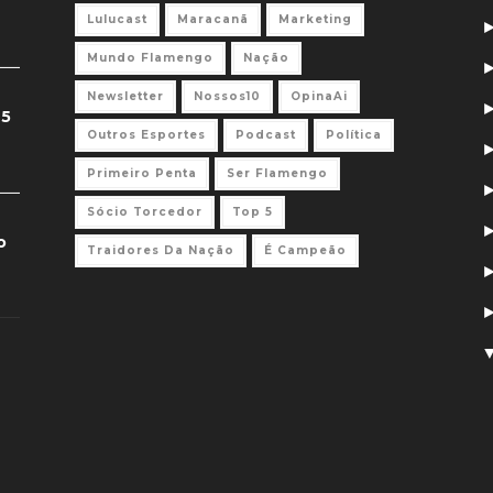
Lulucast
Maracanã
Marketing
Mundo Flamengo
Nação
Newsletter
Nossos10
OpinaAi
 5
Outros Esportes
Podcast
Política
Primeiro Penta
Ser Flamengo
Sócio Torcedor
Top 5
o
Traidores Da Nação
É Campeão