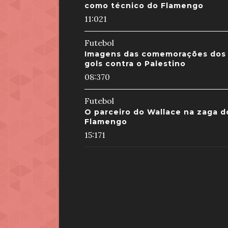
como técnico do Flamengo
11:02
1
Futebol
Imagens das comemorações dos
gols contra o Palestino
08:37
0
Futebol
O parceiro do Wallace na zaga d
Flamengo
15:17
1