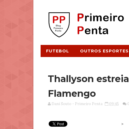
FUTEBOL
OUTROS ESPORTES
Thallyson estreia
Flamengo
Dani Souto - Primeiro Penta
09:45
>