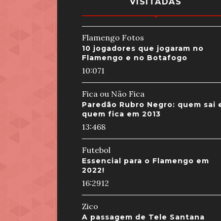
VISITADAS
Flamengo Fotos
10 jogadores que jogaram no
Flamengo e no Botafogo
10:07
1
Fica ou Não Fica
Paredão Rubro Negro: quem sai 
quem fica em 2013
13:46
8
Futebol
Essencial para o Flamengo em
2022!
16:29
12
Zico
A passagem de Tele Santana