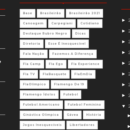
Base
Brasileirão
Brasileirão 2021
►
Canoagem
Carpegiani
Cotidiano
►
Destaque Rubro Negro
Dicas
►
Diretoria
Esse É Inesquecível
►
Fala Nação
Fazemos A Diferença
e
►
Fla Camp
Fla Ego
Fla Experience
►
Fla TV
FlaBasquete
FlaEmDia
►
FlaOlímpico
Flamengo De 19
Flamengo Ídolos
Futebol
►
Futebol Americano
Futebol Feminino
▼
Ginástica Olimpica
Gávea
História
Jogos Inesquecíveis
Libertadores