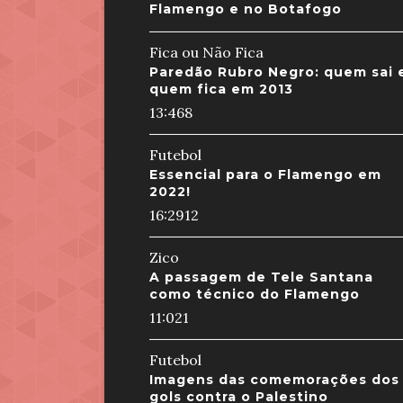
Flamengo e no Botafogo
Fica ou Não Fica
Paredão Rubro Negro: quem sai 
quem fica em 2013
13:46
8
Futebol
Essencial para o Flamengo em
2022!
16:29
12
Zico
A passagem de Tele Santana
como técnico do Flamengo
11:02
1
Futebol
Imagens das comemorações dos
gols contra o Palestino