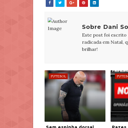
Sobre Dani So
Este post foi escrito
radicada em Natal, 
brilhar!
FUTEBOL
FUTEB
Sem espinha dorsal
Pazes