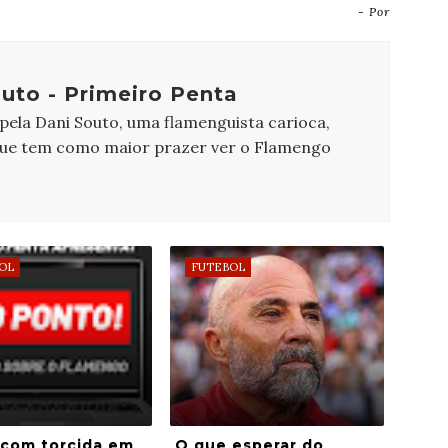
- Por
uto - Primeiro Penta
 pela Dani Souto, uma flamenguista carioca,
que tem como maior prazer ver o Flamengo
OL
FUTEBOL
 com torcida em
O que esperar do