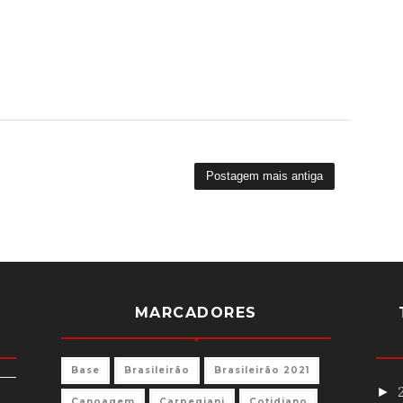
Postagem mais antiga
MARCADORES
Base
Brasileirão
Brasileirão 2021
►
Canoagem
Carpegiani
Cotidiano