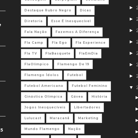
►
Destaque Rubro Negro
Dicas
►
Diretoria
Esse É Inesquecível
e
►
Fala Nação
Fazemos A Diferença
►
Fla Camp
Fla Ego
Fla Experience
►
Fla TV
FlaBasquete
FlaEmDia
►
FlaOlímpico
Flamengo De 19
Flamengo Ídolos
Futebol
►
Futebol Americano
Futebol Feminino
▼
Ginástica Olimpica
Gávea
História
Jogos Inesquecíveis
Libertadores
Lulucast
Maracanã
Marketing
Mundo Flamengo
Nação
 5