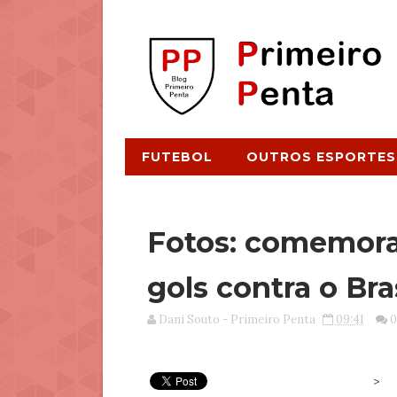
FUTEBOL
OUTROS ESPORTES
Fotos: comemor
gols contra o Bra
Dani Souto - Primeiro Penta
09:41
0
>