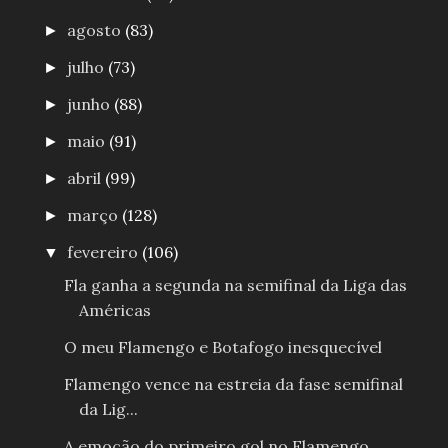
agosto
(83)
►
julho
(73)
►
junho
(88)
►
maio
(91)
►
abril
(99)
►
março
(128)
►
fevereiro
(106)
▼
Fla ganha a segunda na semifinal da Liga das
Américas
O meu Flamengo e Botafogo inesquecível
Flamengo vence na estreia da fase semifinal
da Lig...
A emoção do primeiro gol no Flamengo