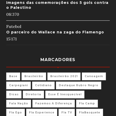
Imagens das comemorações dos 5 gols contra
o Palestino
08:37
0
Futebol
O parceiro do Wallace na zaga do Flamengo
15:17
1
MARCADORES
Base
Brasileirão
Brasileirão 2021
Canoagem
Carpegiani
Cotidiano
Destaque Rubro Negro
Dicas
Diretoria
Esse É Inesquecível
Fala Nação
Fazemos A Diferença
Fla Camp
Fla Ego
Fla Experience
Fla TV
FlaBasquete