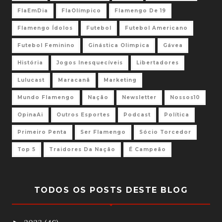
FlaEmDia
FlaOlímpico
Flamengo De 19
Flamengo Ídolos
Futebol
Futebol Americano
Futebol Feminino
Ginástica Olimpica
Gávea
História
Jogos Inesquecíveis
Libertadores
Lulucast
Maracanã
Marketing
Mundo Flamengo
Nação
Newsletter
Nossos10
OpinaAi
Outros Esportes
Podcast
Política
Primeiro Penta
Ser Flamengo
Sócio Torcedor
Top 5
Traidores Da Nação
É Campeão
TODOS OS POSTS DESTE BLOG