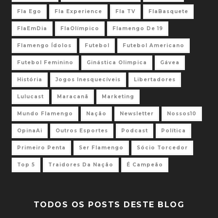
Fla Ego
Fla Experience
Fla TV
FlaBasquete
FlaEmDia
FlaOlímpico
Flamengo De 19
Flamengo Ídolos
Futebol
Futebol Americano
Futebol Feminino
Ginástica Olimpica
Gávea
História
Jogos Inesquecíveis
Libertadores
Lulucast
Maracanã
Marketing
Mundo Flamengo
Nação
Newsletter
Nossos10
OpinaAi
Outros Esportes
Podcast
Política
Primeiro Penta
Ser Flamengo
Sócio Torcedor
Top 5
Traidores Da Nação
É Campeão
TODOS OS POSTS DESTE BLOG