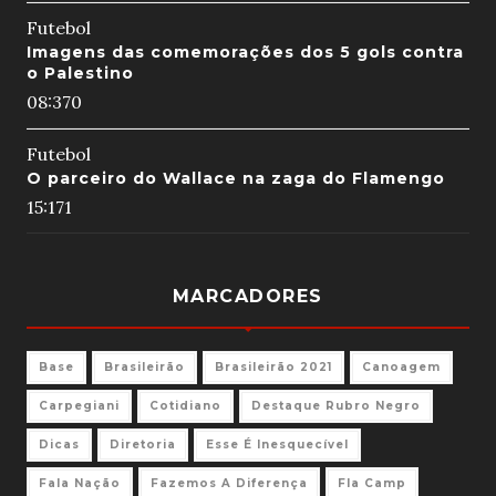
Futebol
Imagens das comemorações dos 5 gols contra
o Palestino
08:37
0
Futebol
O parceiro do Wallace na zaga do Flamengo
15:17
1
MARCADORES
Base
Brasileirão
Brasileirão 2021
Canoagem
Carpegiani
Cotidiano
Destaque Rubro Negro
Dicas
Diretoria
Esse É Inesquecível
Fala Nação
Fazemos A Diferença
Fla Camp