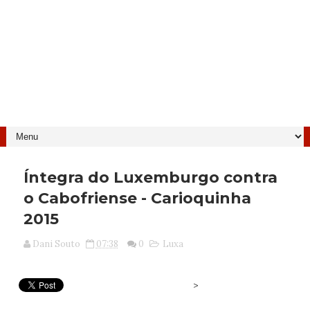
Íntegra do Luxemburgo contra
o Cabofriense - Carioquinha
2015
Dani Souto
07:38
0
Luxa
>