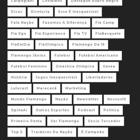
Carpegiani
Cotidiano
Destaque Rubro Negro
Dicas
Diretoria
Esse É Inesquecível
Fala Nação
Fazemos A Diferença
Fla Camp
Fla Ego
Fla Experience
Fla TV
FlaBasquete
FlaEmDia
FlaOlímpico
Flamengo De 19
Flamengo Ídolos
Futebol
Futebol Americano
Futebol Feminino
Ginástica Olimpica
Gávea
História
Jogos Inesquecíveis
Libertadores
Lulucast
Maracanã
Marketing
Mundo Flamengo
Nação
Newsletter
Nossos10
OpinaAi
Outros Esportes
Podcast
Política
Primeiro Penta
Ser Flamengo
Sócio Torcedor
Top 5
Traidores Da Nação
É Campeão