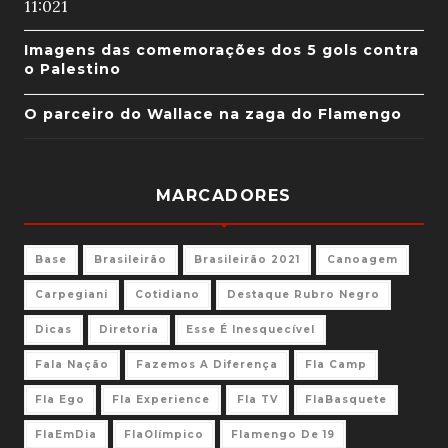
11:02
1
Imagens das comemorações dos 5 gols contra
o Palestino
O parceiro do Wallace na zaga do Flamengo
MARCADORES
Base
Brasileirão
Brasileirão 2021
Canoagem
Carpegiani
Cotidiano
Destaque Rubro Negro
Dicas
Diretoria
Esse É Inesquecível
Fala Nação
Fazemos A Diferença
Fla Camp
Fla Ego
Fla Experience
Fla TV
FlaBasquete
FlaEmDia
FlaOlímpico
Flamengo De 19