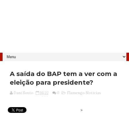
A saída do BAP tem a ver com a
eleição para presidente?
Dani Souto
16:22
0
Flamengo Noticias
>