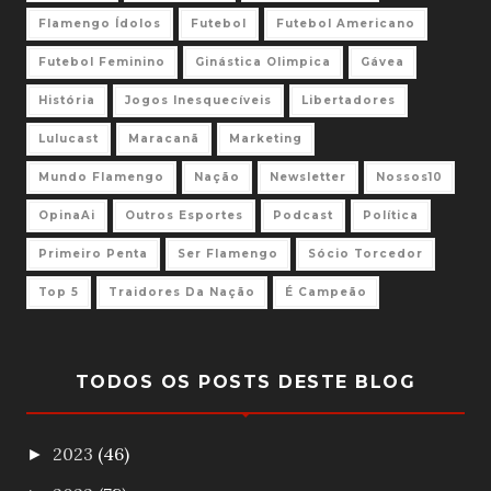
Flamengo Ídolos
Futebol
Futebol Americano
Futebol Feminino
Ginástica Olimpica
Gávea
História
Jogos Inesquecíveis
Libertadores
Lulucast
Maracanã
Marketing
Mundo Flamengo
Nação
Newsletter
Nossos10
OpinaAi
Outros Esportes
Podcast
Política
Primeiro Penta
Ser Flamengo
Sócio Torcedor
Top 5
Traidores Da Nação
É Campeão
TODOS OS POSTS DESTE BLOG
2023
(46)
►